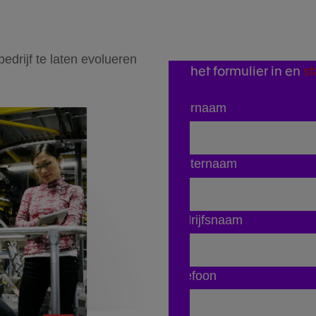
bedrijf te laten evolueren
Vul het formulier in en
s
Voornaam
Achternaam
Bedrijfsnaam
Telefoon