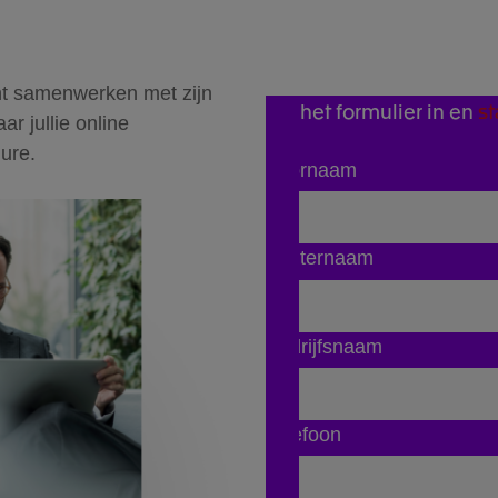
ënt samenwerken met zijn
Vul het formulier in en
s
r jullie online
ure.
Voornaam
Achternaam
Bedrijfsnaam
Telefoon