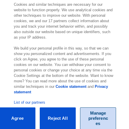
Cookies and similar techniques are necessary for our
website to function properly. We use analytical cookies and
other techniques to improve our website. With personal
2 000 specjalistów
gotowych by Ci
cookies, we and our 17 partners collect information about
pomóc
you and track your internet behavior within, and possibly
also outside our website based on unique identifiers, such
as your IP address.
Skontaktuj się z nami
We build your personal profile in this way, so that we can
ul. Krzemowa 1
show you personalized content and advertisements. If you
click on Agree, you agree to the use of these personal
Złotniki
cookies on our website. You can withdraw your consent to
62-002 Suchy Las
personal cookies or change your choice at any time via the
Lokalizacja
Cookie Settings at the bottom of the website. Want to know
more? You can read more about the use of cookies and
similar techniques in our
Cookie statement
and
Privacy
statement
List of our partners
Manage
Agree
Reject All
preferenc
© Exact 2026
es