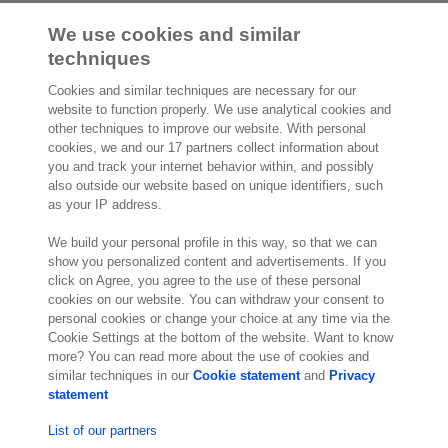
Przeczytaj więcej
We use cookies and similar
techniques
Cookies and similar techniques are necessary for our
website to function properly. We use analytical cookies and
other techniques to improve our website. With personal
2 000 specjalistów
gotowych by Ci
cookies, we and our 17 partners collect information about
pomóc
you and track your internet behavior within, and possibly
also outside our website based on unique identifiers, such
as your IP address.
Skontaktuj się z nami
We build your personal profile in this way, so that we can
ul. Krzemowa 1
show you personalized content and advertisements. If you
click on Agree, you agree to the use of these personal
Złotniki
cookies on our website. You can withdraw your consent to
62-002 Suchy Las
personal cookies or change your choice at any time via the
Lokalizacja
Cookie Settings at the bottom of the website. Want to know
more? You can read more about the use of cookies and
similar techniques in our
Cookie statement
and
Privacy
statement
List of our partners