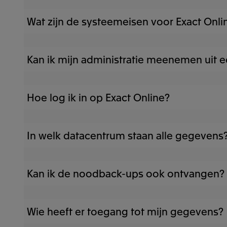
Wat zijn de systeemeisen voor Exact Onli
Bekijk de
systeemeisen
voor Exact Online
Kan ik mijn administratie meenemen uit
Zeker! Overstappen vanuit een ander boekhoudp
Hoe log ik in op Exact Online?
heeft Exact een
overstapsregeling
voor klante
Ga naar
start.exactonline.nl
en vul hier de geb
In welk datacentrum staan alle gegevens
De data van Exact Online administraties wordt
Kan ik de noodback-ups ook ontvangen?
PDF’s, afbeeldingen en andere bestanden word
Amazon Web Services en Microsoft Azure zijn m
Het maken van nood back-ups van je gegevens
Veiligheid en betrouwbaarheid hebben beide clo
Wie heeft er toegang tot mijn gegevens?
kunnen nood back-ups niet aan je verstrekt wo