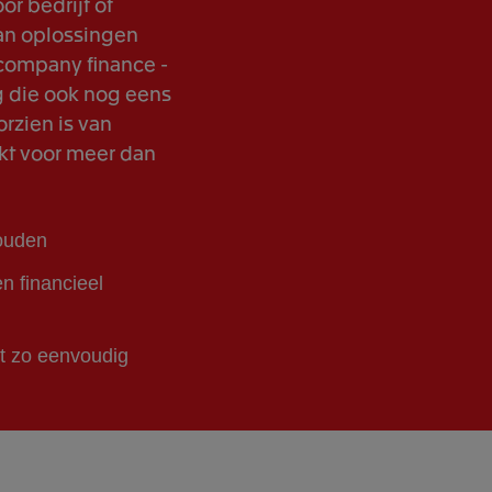
or bedrijf of
an oplossingen
 company finance -
g die ook nog eens
rzien is van
rkt voor meer dan
houden
n financieel
t zo eenvoudig