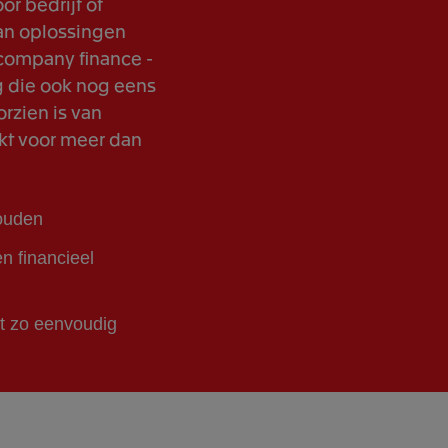
or bedrijf of
an oplossingen
 company finance -
g die ook nog eens
rzien is van
rkt voor meer dan
houden
n financieel
t zo eenvoudig