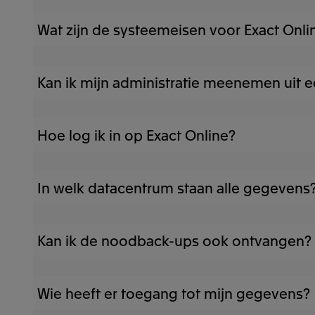
Wat zijn de systeemeisen voor Exact Onli
Bekijk de
systeemeisen
voor Exact Online
Kan ik mijn administratie meenemen uit
Zeker! Overstappen vanuit een ander boekhoudp
Hoe log ik in op Exact Online?
heeft Exact een
overstapsregeling
voor klante
Ga naar
start.exactonline.nl
en vul hier de geb
In welk datacentrum staan alle gegevens
De data van Exact Online administraties wordt
Kan ik de noodback-ups ook ontvangen?
PDF’s, afbeeldingen en andere bestanden word
Amazon Web Services en Microsoft Azure zijn m
Het maken van nood back-ups van je gegevens
Veiligheid en betrouwbaarheid hebben beide clo
Wie heeft er toegang tot mijn gegevens?
kunnen nood back-ups niet aan je verstrekt wo