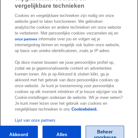
c
n
u
vergelijkbare technieken
I
S
e
k
T
Cookies en vergelijkbare technieken zijn nodig om onze
n
p
b
e
u
website goed te laten functioneren. We gebruiken
s
o
o
d
b
analytische cookies en andere technieken om onze website
t
t
te verbeteren. Met persoonlijke cookies verzamelen wij en
o
I
e
a
i
informatie over jou en volgen wij je
onze partners
k
n
internetgedrag binnen en mogelijk ook buiten onze website,
g
f
© Exact 2026
op basis van unieke identificatoren, zoals je IP-adres.
r
y
Privacy statement
a
Op deze manier bouwen we jouw persoonlijke profiel op,
Cookie statement
m
zodat we je gepersonaliseerde content en advertenties
Cookie settings
kunnen tonen. Als je op Akkoord & sluiten klikt, ga je
akkoord met het gebruik van deze persoonlijke cookies op
Marketing preferences
onze website. Je kunt je toestemming voor persoonlijke
Disclaimer
cookies op elk moment intrekken of je keuze wijzigen via de
Cookie-instellingen onderaan de website. Wil je meer weten?
Site conditions
Je kunt meer lezen over het gebruik van cookies en
Terms & conditions
vergelijkbare technieken in ons
Cookiebeleid.
Trust center
Lijst van onze partners
Beheer
Akkoord
Alles
voorkeure