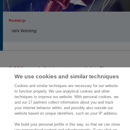
Produkcja
Valk Welding
2 000 specjalistów
gotowych by Ci
pomóc
We use cookies and similar techniques
Cookies and similar techniques are necessary for our website
to function properly. We use analytical cookies and other
Skontaktuj się z nami
techniques to improve our website. With personal cookies, we
and our 17 partners collect information about you and track
ul. Krzemowa 1
your internet behavior within, and possibly also outside our
Złotniki
website based on unique identifiers, such as your IP address.
62-002 Suchy Las
Lokalizacja
We build your personal profile in this way, so that we can show
you personalized content and advertisements. If you click on