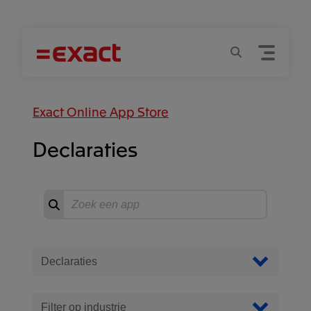
Menu
Zoeken
Exact Online App Store
Declaraties
Zoeken
Start
zoeken
Filter Apps
Filter op categorie
Filter op industrie