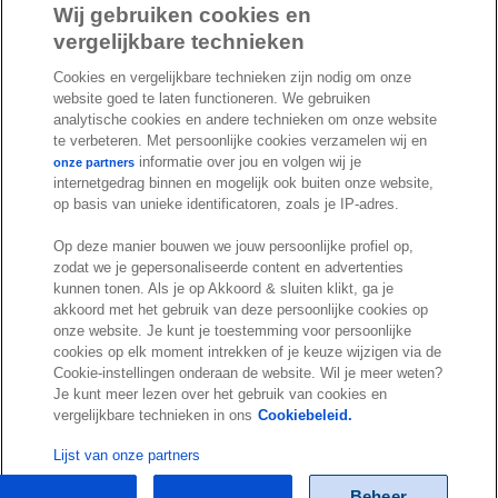
a
i
o
Wij gebruiken cookies en
c
n
u
vergelijkbare technieken
I
S
e
k
T
Cookies en vergelijkbare technieken zijn nodig om onze
n
p
b
e
u
website goed te laten functioneren. We gebruiken
s
o
o
d
b
analytische cookies en andere technieken om onze website
t
t
te verbeteren. Met persoonlijke cookies verzamelen wij en
o
I
e
a
i
informatie over jou en volgen wij je
onze partners
k
n
internetgedrag binnen en mogelijk ook buiten onze website,
g
f
© Exact 2026
op basis van unieke identificatoren, zoals je IP-adres.
r
y
Privacy statement
a
Op deze manier bouwen we jouw persoonlijke profiel op,
Cookie statement
zodat we je gepersonaliseerde content en advertenties
m
Cookie settings
kunnen tonen. Als je op Akkoord & sluiten klikt, ga je
akkoord met het gebruik van deze persoonlijke cookies op
Marketing preferences
onze website. Je kunt je toestemming voor persoonlijke
Disclaimer
cookies op elk moment intrekken of je keuze wijzigen via de
Cookie-instellingen onderaan de website. Wil je meer weten?
Site conditions
Je kunt meer lezen over het gebruik van cookies en
Terms & conditions
vergelijkbare technieken in ons
Cookiebeleid.
Trust center
Lijst van onze partners
Beheer