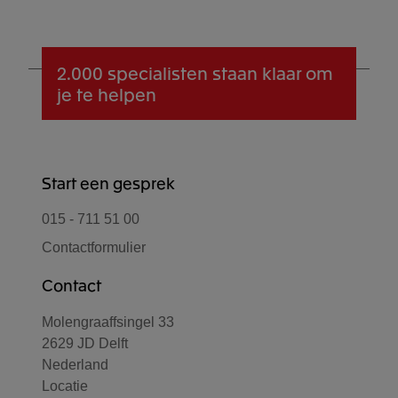
profiel, van vriendelijk tot streng, en
oplossingen van Exact
.
Exact
.
vergroot je de kans dat facturen sneller
betaald worden.
2.000 specialisten
staan klaar om
je te helpen
Start een gesprek
015 - 711 51 00
Contactformulier
Contact
Molengraaffsingel 33
2629 JD Delft
Nederland
Locatie