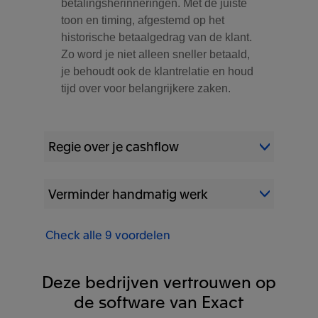
betalingsherinneringen. Met de juiste
toon en timing, afgestemd op het
historische betaalgedrag van de klant.
Zo word je niet alleen sneller betaald,
je behoudt ook de klantrelatie en houd
tijd over voor belangrijkere zaken.
Regie over je cashflow
Beheer vanuit één overzicht je
Verminder handmatig werk
openstaande facturen en ondernomen
acties. Zo ben je altijd op de hoogte
Check alle 9 voordelen
Door facturatie, debiteurenbeheer en
van wat er speelt. Dit helpt je om
bankverwerking (met
prioriteiten te stellen, risico’s in te
bankkoppelingen) centraal te
schatten en waar nodig bij te springen.
Deze bedrijven vertrouwen op
integreren, sluit het hele proces op
Hierdoor wordt je cashflow
de software van Exact
elkaar aan. Dat voorkomt onnodig
overzichtelijk en voorkom je