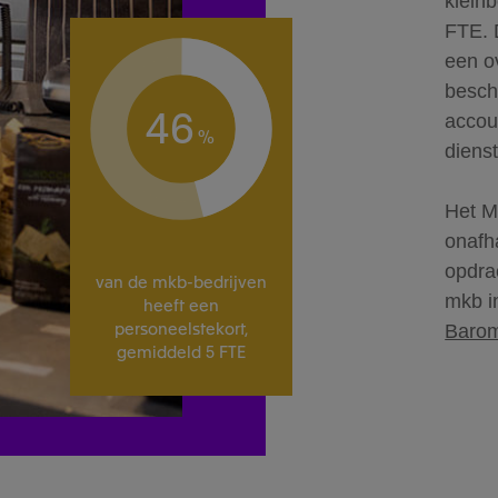
kleinb
FTE. 
een o
beschi
46
accou
%
diens
Het M
onafh
opdra
van de mkb-bedrijven
mkb i
heeft een
personeelstekort,
Barom
gemiddeld 5 FTE