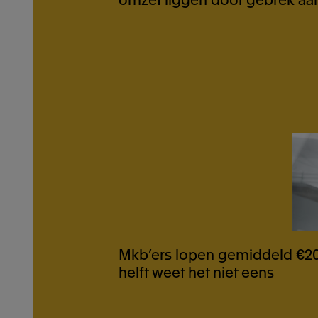
Nederland
België
België (Vlaanderen)
België (Wallonië)
Mkb’ers lopen gemiddeld €20
helft weet het niet eens