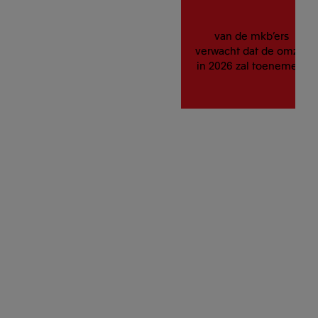
van de mkb’ers
verwacht dat de omzet
in 2026 zal toenemen.