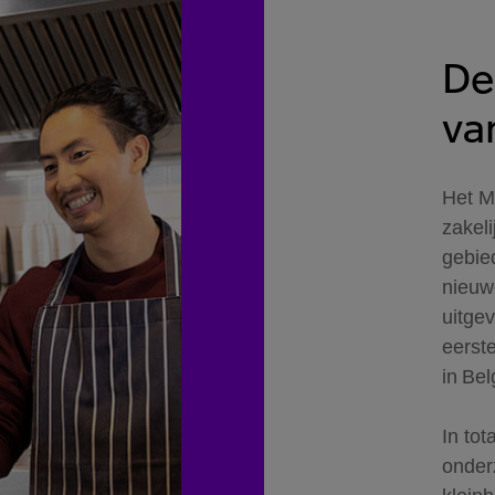
De
va
Het M
zakel
gebie
nieuw
uitgev
eerst
in Bel
In to
onder