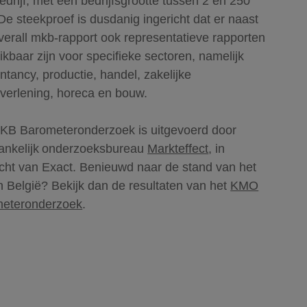
edrijf, met een bedrijfsgrootte tussen 2 en 250
De steekproef is dusdanig ingericht dat er naast
verall mkb-rapport ook representatieve rapporten
kbaar zijn voor specifieke sectoren, namelijk
ntancy, productie, handel, zakelijke
tverlening, horeca en bouw.
KB Barometeronderzoek is uitgevoerd door
ankelijk onderzoeksbureau
Markteffect
, in
cht van Exact. Benieuwd naar de stand van het
n België? Bekijk dan de resultaten van het
KMO
eteronderzoek
.