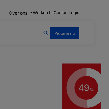
Over ons
Werken bij
Contact
Login
Probeer nu
49
%