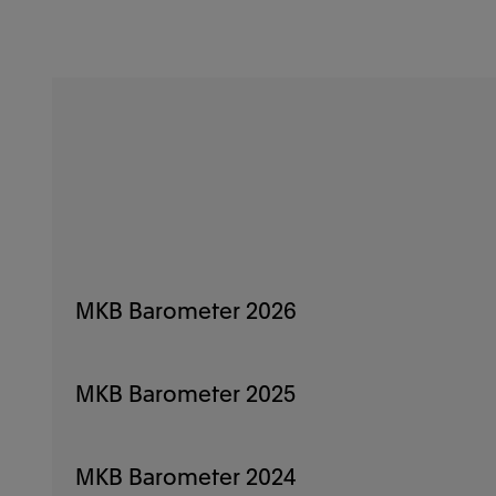
MKB Barometer 2026
MKB Barometer 2025
MKB algemeen
MKB Barometer 2024
Sectorrapport Accountancy
MKB algemeen