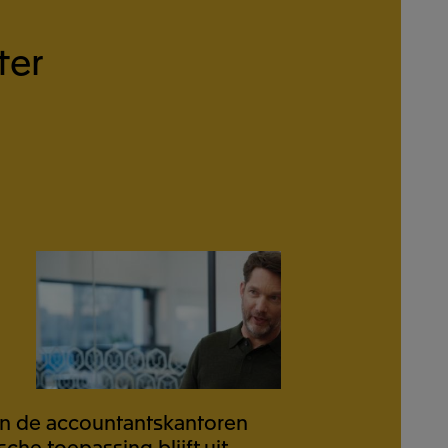
ter
an de accountantskantoren
ische toepassing blijft uit