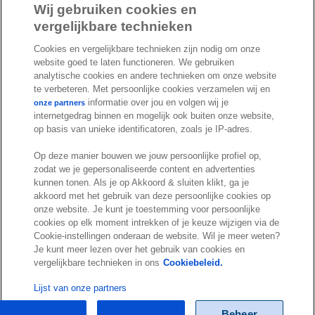
a
i
o
Wij gebruiken cookies en
c
n
u
vergelijkbare technieken
I
S
e
k
T
Cookies en vergelijkbare technieken zijn nodig om onze
n
p
b
e
u
website goed te laten functioneren. We gebruiken
s
o
o
d
b
analytische cookies en andere technieken om onze website
t
t
te verbeteren. Met persoonlijke cookies verzamelen wij en
o
I
e
a
i
informatie over jou en volgen wij je
onze partners
k
n
internetgedrag binnen en mogelijk ook buiten onze website,
g
f
© Exact 2026
op basis van unieke identificatoren, zoals je IP-adres.
r
y
Privacy statement
a
Op deze manier bouwen we jouw persoonlijke profiel op,
Cookie statement
zodat we je gepersonaliseerde content en advertenties
m
Cookie settings
kunnen tonen. Als je op Akkoord & sluiten klikt, ga je
akkoord met het gebruik van deze persoonlijke cookies op
Marketing preferences
onze website. Je kunt je toestemming voor persoonlijke
Disclaimer
cookies op elk moment intrekken of je keuze wijzigen via de
Cookie-instellingen onderaan de website. Wil je meer weten?
Site conditions
Je kunt meer lezen over het gebruik van cookies en
Terms & conditions
vergelijkbare technieken in ons
Cookiebeleid.
Trust center
Lijst van onze partners
Beheer