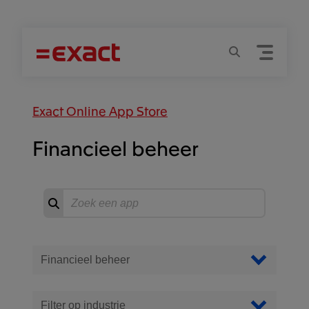
Menu
Zoeken
Exact Online App Store
Financieel beheer
Zoeken
Start
zoeken
Filter Apps
Filter op categorie
Filter op industrie