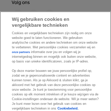
Volg ons
F
L
Y
a
i
o
Wij gebruiken cookies en
c
n
u
vergelijkbare technieken
I
S
e
k
T
Cookies en vergelijkbare technieken zijn nodig om onze
n
p
b
e
u
website goed te laten functioneren. We gebruiken
s
o
o
d
b
analytische cookies en andere technieken om onze website
t
t
te verbeteren. Met persoonlijke cookies verzamelen wij en
o
I
e
a
i
informatie over jou en volgen wij je
onze partners
k
n
internetgedrag binnen en mogelijk ook buiten onze website,
g
f
© Exact 2026
op basis van unieke identificatoren, zoals je IP-adres.
r
y
Privacy statement
a
Op deze manier bouwen we jouw persoonlijke profiel op,
Cookie statement
zodat we je gepersonaliseerde content en advertenties
m
Cookie settings
kunnen tonen. Als je op Akkoord & sluiten klikt, ga je
akkoord met het gebruik van deze persoonlijke cookies op
Marketing preferences
onze website. Je kunt je toestemming voor persoonlijke
Disclaimer
cookies op elk moment intrekken of je keuze wijzigen via de
Cookie-instellingen onderaan de website. Wil je meer weten?
Site conditions
Je kunt meer lezen over het gebruik van cookies en
Terms & conditions
vergelijkbare technieken in ons
Cookiebeleid.