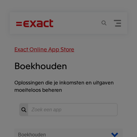
Menu
Zoeken
Exact Online App Store
Boekhouden
Oplossingen die je inkomsten en uitgaven
moeiteloos beheren
Zoeken
Start
zoeken
Filter Apps
Filter op categorie