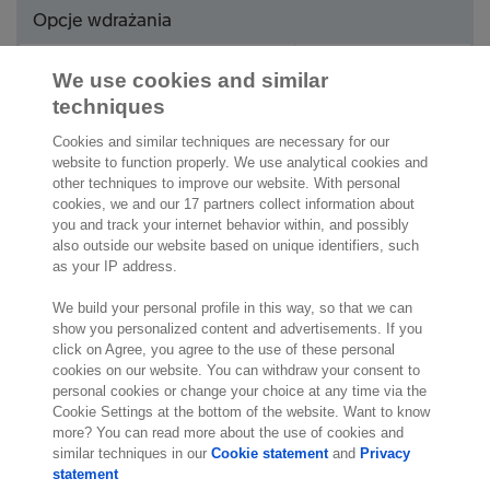
Opcje wdrażania
Skalowalne rozwiązanie
We use cookies and similar
w chmurze Exact Cloud,
Opcje wdrażania
techniques
własnej chmurze klienta
lub wdrażane lokalnie.
Cookies and similar techniques are necessary for our
website to function properly. We use analytical cookies and
Przydatne dodatki
other techniques to improve our website. With personal
cookies, we and our 17 partners collect information about
Zarządzanie magazynami
Poznaj dodatki
you and track your internet behavior within, and possibly
also outside our website based on unique identifiers, such
as your IP address.
Powiązanie ze sklepem
Poznaj dodatki
internetowym
We build your personal profile in this way, so that we can
show you personalized content and advertisements. If you
Stanowisko sprzedaży
Poznaj dodatki
click on Agree, you agree to the use of these personal
(POS)
cookies on our website. You can withdraw your consent to
personal cookies or change your choice at any time via the
Wszystkie dodatki
Cookie Settings at the bottom of the website. Want to know
more? You can read more about the use of cookies and
similar techniques in our
Cookie statement
and
Privacy
statement