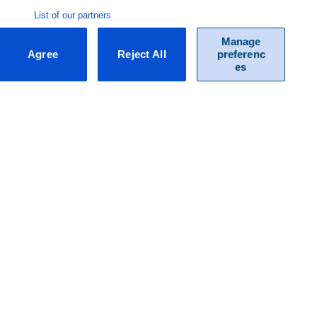
List of our partners
Manage
Agree
Reject All
preferenc
es
Zadaj pytanie
Często zadawane pytania