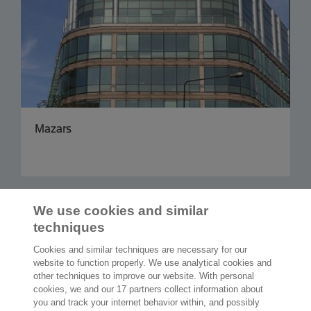
Mazars
Przeczytaj więcej
We use cookies and similar
techniques
Cookies and similar techniques are necessary for our
website to function properly. We use analytical cookies and
other techniques to improve our website. With personal
2 000 specjalistów
gotowych by Ci
cookies, we and our 17 partners collect information about
pomóc
you and track your internet behavior within, and possibly