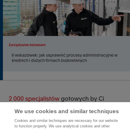
Zarządzanie biznesem
6 wskazówek: jak usprawnić procesy administracyjne w
średnich i dużych firmach budowlanych
2 000 specjalistów
gotowych by Ci
pomóc
We use cookies and similar techniques
Cookies and similar techniques are necessary for our website
Skontaktuj się z nami
to function properly. We use analytical cookies and other