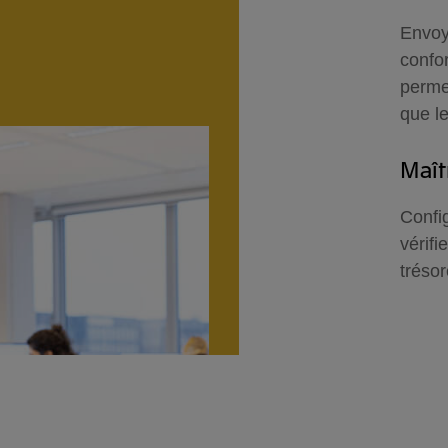
Envoy
confo
perme
que le
Maît
Confi
vérifi
trésor