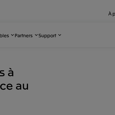
À 
bles
Partners
Support
s à
âce au