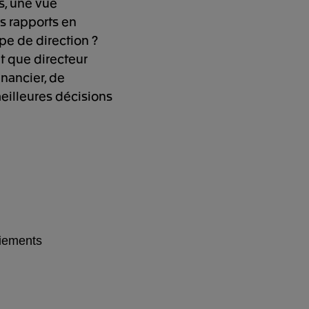
s, une vue
s rapports en
pe de direction ?
nt que directeur
inancier, de
meilleures décisions
aiements