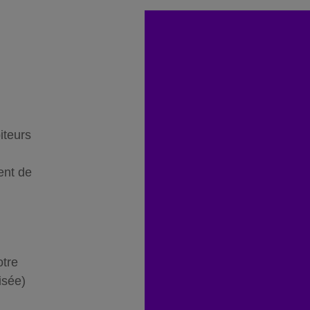
iteurs
ent de
otre
isée)