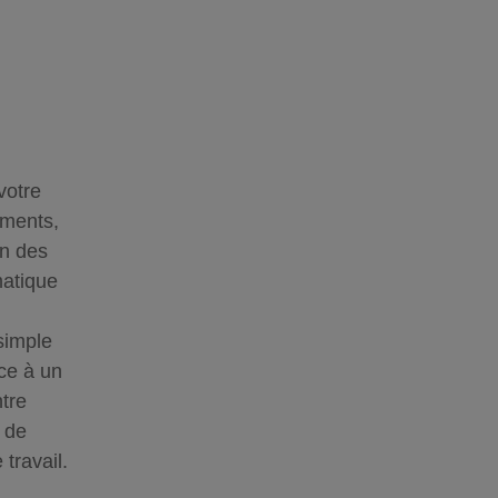
votre
ements,
on des
matique
simple
ce à un
tre
l de
travail.