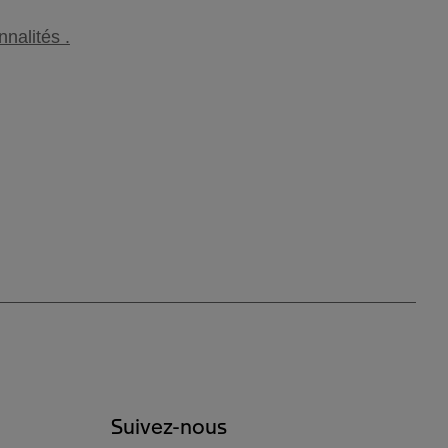
nalités .
Suivez-nous