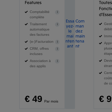
Features
Toutes
Foncti
Comptabilité
i
d’Esse
complète
Essa
Com
Gest
Traitement
i
yez-
man
débi
automatique
le
dez
des factures
mai
main
Immo
nten
tena
(e-)Facturation
i
Appr
ant
nt
plus
CRM, offres
i
étap
incluses
Devi
Association à
i
étra
des applis
Cent
coût
de c
€ 49
€ 
Par mois