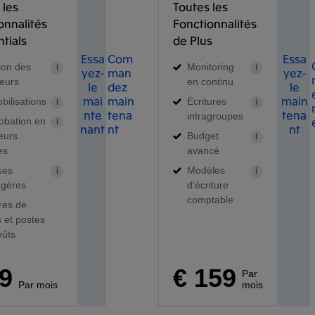
 les
Toutes les
onnalités
Fonctionnalités
ntials
de Plus
Essa
Com
Essa
ion des
Monitoring
i
i
yez-
man
yez-
teurs
en continu
le
dez
le
mai
main
main
bilisations
Écritures
i
i
nte
tena
tena
intragroupes
obation en
i
nant
nt
nt
ieurs
Budget
i
es
avancé
ses
Modèles
i
i
ngères
d’écriture
comptable
res de
s et postes
oûts
99
€ 159
Par
Par mois
mois