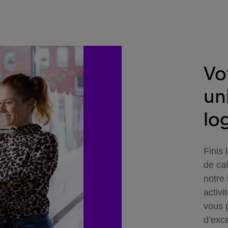
Vo
un
log
Finis 
de ca
notre 
activi
vous 
d’exc