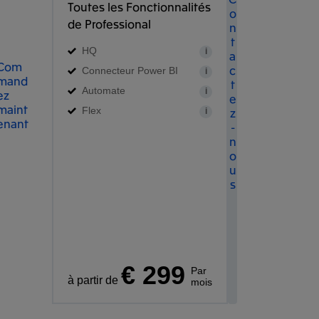
Toutes les Fonctionnalités
o
de Professional
n
t
HQ
i
a
Com
c
Connecteur Power BI
i
mand
t
Automate
i
ez
e
maint
Flex
z
i
enant
-
n
o
u
s
€ 299
Par
à partir de
mois