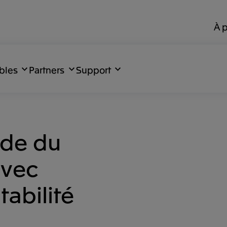
À 
bles
Partners
Support
nde du
avec
abilité