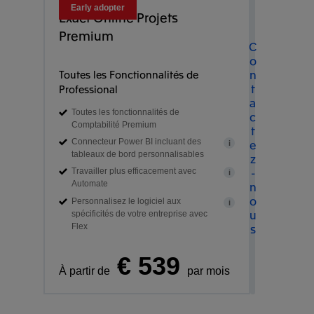
Early adopter
Exact Online Projets
Premium
C
o
n
Toutes les Fonctionnalités de
t
Professional
a
Toutes les fonctionnalités de
c
Comptabilité Premium
t
e
Connecteur Power BI incluant des
i
tableaux de bord personnalisables
z
-
Travailler plus efficacement avec
i
n
Automate
o
Personnalisez le logiciel aux
i
u
spécificités de votre entreprise avec
s
Flex
€ 539
À partir de
par mois