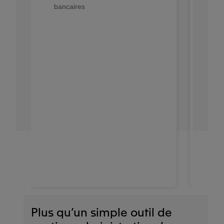
bancaires
Gest
proj
Reg
d’a
pro
Vue
rev
Déf
des
d’é
Lia
rés
des
Plus qu’un simple outil de