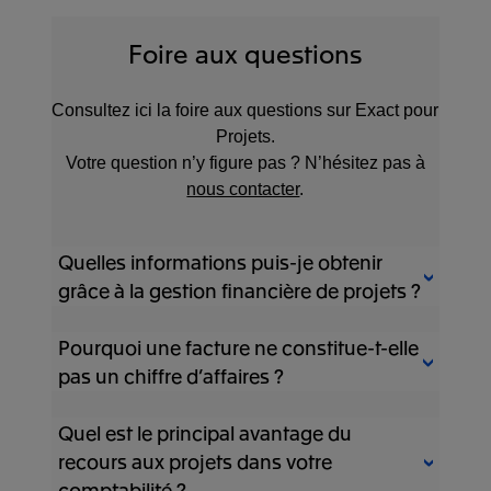
Foire aux questions
Consultez ici la foire aux questions sur Exact pour
Projets.
Votre question n’y figure pas ? N’hésitez pas à
nous contacter
.
Quelles informations puis-je obtenir
grâce à la gestion financière de projets ?
Pourquoi une facture ne constitue-t-elle
Vous obtenez une vue d’ensemble
détaillée des coûts, des recettes et des
pas un chiffre d’affaires ?
marges par projet ou mission. Cela vous
permet d’évaluer la santé financière de
Quel est le principal avantage du
Une facture n’est qu’une créance, et non
chaque projet, d’identifier les points faibles
un chiffre d’affaires réalisé. En d'autres
recours aux projets dans votre
et d’apporter les ajustements nécessaires
termes, lorsque vous envoyez une facture,
comptabilité ?