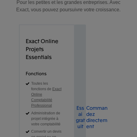
Pour les petites et les grandes entreprises. Avec
Exact, vous pouvez poursuivre votre croissance.
Exact Online
Projets
Essentials
Fonctions
Toutes les
fonctions de
Exact
Online
Comptabilité
Professional
Ess
Comman
ai
dez
Administration de
projet intégrée à
grat
directem
votre comptabilité
uit
ent
Convertir un devis
en projet ou en