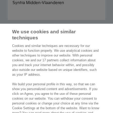
Syntra Midden-Vlaanderen
Afficher plus d'articles
We use cookies and similar
techniques
Cookies and similar techniques are necessary for our
website to function properly. We use analytical cookies and
other techniques to improve our website. With personal
2.000 spécialistes
sont prêts à vous aider
cookies, we and our 17 partners collect information about
you and track your internet behavior within, and possibly
also outside our website based on unique identifiers, such
Contact
as your IP address.
Exact Belgium
We build your personal profile in this way, so that we can
Avenue Reine Astrid 166
show you personalized content and advertisements. If you
click on Agree, you agree to the use of these personal
1780 Wemmel
cookies on our website. You can withdraw your consent to
Belgique
personal cookies or change your choice at any time via the
Lieu
Cookie Settings at the bottom of the website. Want to know
more? You can read more about the use of cookies and