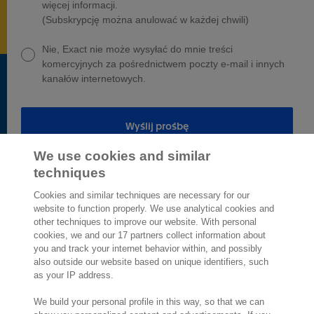
więcej informacji.
(Subskrypcję można anulować w każdej chwili)
Nie, Exact nie może wysyłać do mnie treści
komercyjnych za pośrednictwem poczty e-mail i innych
kanałów internetowych.
Wyślij prośbę
We use cookies and similar
techniques
Cookies and similar techniques are necessary for our
website to function properly. We use analytical cookies and
other techniques to improve our website. With personal
2 000 specjalistów
gotowych by Ci
cookies, we and our 17 partners collect information about
pomóc
you and track your internet behavior within, and possibly
also outside our website based on unique identifiers, such
as your IP address.
Skontaktuj się z nami
We build your personal profile in this way, so that we can