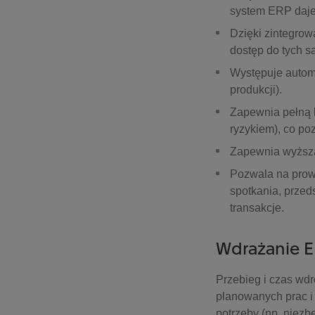
system ERP daje 
Dzięki zintegro
dostęp do tych s
Występuje automa
produkcji).
Zapewnia pełną 
ryzykiem), co po
Zapewnia wyższą
Pozwala na prow
spotkania, przed
transakcje.
Wdrażanie 
Przebieg i czas wdr
planowanych prac i 
potrzeby (np. niezb