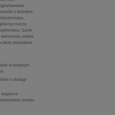
rogramowania.
ozmów z klientem,
dwdrożeniowa.
głównej mierze
dsiębiorstwa. Samo
u wdrożenia, wpływ
a także posiadane
tóre w kolejnym
ów,
ików z obsługi
u wsparcia
rednictwem portalu