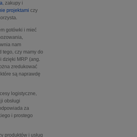
ka
, zakupy i
ie projektami
czy
orzysta.
m gotówki i mieć
nozowania,
pewnia nam
od tego, czy mamy do
ei dzięki MRP (ang.
można zredukować
 które są naprawdę
esy logistyczne,
i obsługi
 odpowiada za
ego i prostego
y produktów i usług