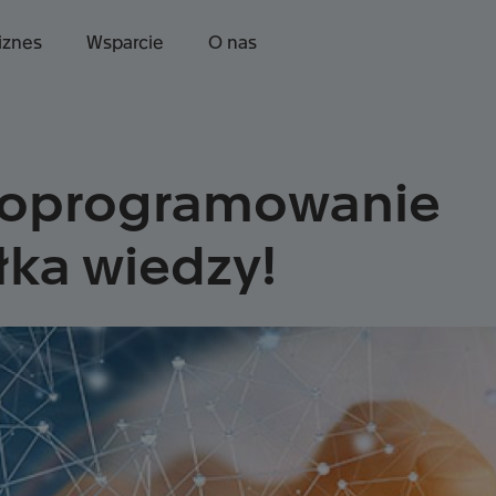
iznes
Wsparcie
O nas
t oprogramowanie
łka wiedzy!