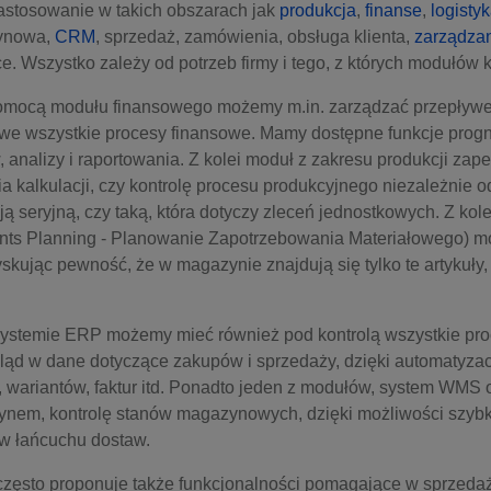
stosowanie w takich obszarach jak
produkcja
,
finanse
,
logisty
ynowa,
CRM
, sprzedaż, zamówienia, obsługa klienta,
zarządzan
ce. Wszystko zależy od potrzeb firmy i tego, z których modułów k
omocą modułu finansowego możemy m.in. zarządzać przepływe
we wszystkie procesy finansowe. Mamy dostępne funkcje prog
 analizy i raportowania. Z kolei moduł z zakresu produkcji za
a kalkulacji, czy kontrolę procesu produkcyjnego niezależnie 
ją seryjną, czy taką, która dotyczy zleceń jednostkowych. Z kol
nts Planning - Planowanie Zapotrzebowania Materiałowego) 
kując pewność, że w magazynie znajdują się tylko te artykuły,
temie ERP możemy mieć również pod kontrolą wszystkie proc
d w dane dotyczące zakupów i sprzedaży, dzięki automatyzacj
 wariantów, faktur itd. Ponadto jeden z modułów, system WMS
nem, kontrolę stanów magazynowych, dzięki możliwości szybki
 w łańcuchu dostaw.
zęsto proponuje także funkcjonalności pomagające w sprzedaż