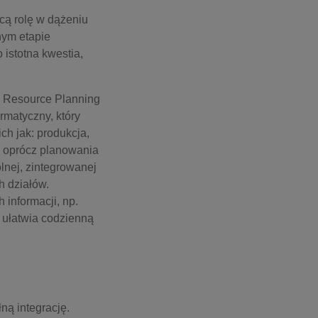
cą rolę w dążeniu
nym etapie
 istotna kwestia,
e Resource Planning
rmatyczny, który
ch jak: produkcja,
e oprócz planowania
lnej, zintegrowanej
h działów.
informacji, np.
 ułatwia codzienną
ą integrację.