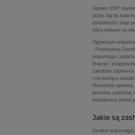
System ERP stanowi
przez nią do sukces
działalności staje p
która wpływa na ef
Ogromnym wsparciem
- Planowanie Zasobó
wspomaga i automaty
finanse i księgowo
zasobów zapewnia w
i na bieżąco aktual
Narzędzie sprawia,
poziomu zapasów, c
współpracę wśród 
Jakie są za
System wspomaga co