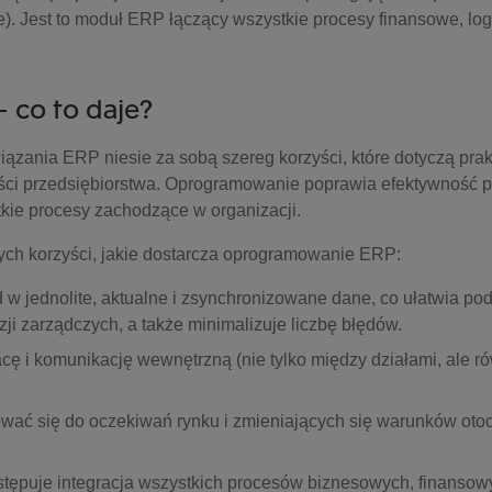
). Jest to moduł ERP łączący wszystkie procesy finansowe, log
 co to daje?
ązania ERP niesie za sobą szereg korzyści, które dotyczą prak
ści przedsiębiorstwa. Oprogramowanie poprawia efektywność pr
kie procesy zachodzące w organizacji.
nych korzyści, jakie dostarcza oprogramowanie ERP:
d w jednolite, aktualne i zsynchronizowane dane, co ułatwia p
ji zarządczych, a także minimalizuje liczbę błędów.
cę i komunikację wewnętrzną (nie tylko między działami, ale r
wać się do oczekiwań rynku i zmieniających się warunków oto
tępuje integracja wszystkich procesów biznesowych, finansowy