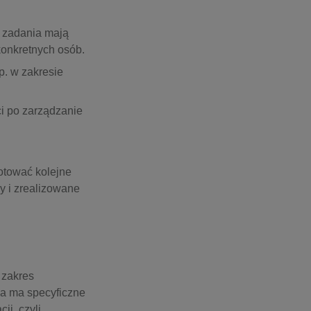
 zadania mają
konkretnych osób.
p. w zakresie
i po zarządzanie
otować kolejne
y i zrealizowane
 zakres
ma ma specyficzne
ji, czyli