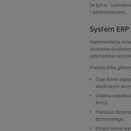
(w tym e - commerce
i administracyjne.
System ERP -
Implementacja rozwi
obszarów działalno
optymalizuje wszyst
Poniżej kilka głów
Daje firmie wglą
właściwych decyz
Ułatwia współpra
firmy).
Pozwala dostoso
biznesowego.
Dzięki niemu wys