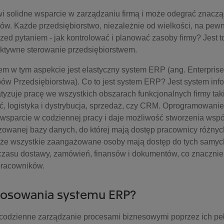
 solidne wsparcie w zarządzaniu firmą i może odegrać znaczą
ów. Każde przedsiębiorstwo, niezależnie od wielkości, na pew
rzed pytaniem - jak kontrolować i planować zasoby firmy? Jest to
ektywne sterowanie przedsiębiorstwem.
 w tym aspekcie jest elastyczny system ERP (ang. Enterpris
w Przedsiębiorstwa). Co to jest system ERP? Jest system info
zuje pracę we wszystkich obszarach funkcjonalnych firmy taki
ść, logistyka i dystrybucja, sprzedaż, czy CRM. Oprogramowani
sparcie w codziennej pracy i daje możliwość stworzenia wspó
izowanej bazy danych, do której mają dostęp pracownicy różnyc
 że wszystkie zaangażowane osoby mają dostęp do tych samych 
zasu dostawy, zamówień, finansów i dokumentów, co znacznie
pracowników.
stosowania systemu ERP?
dzienne zarządzanie procesami biznesowymi poprzez ich pełn