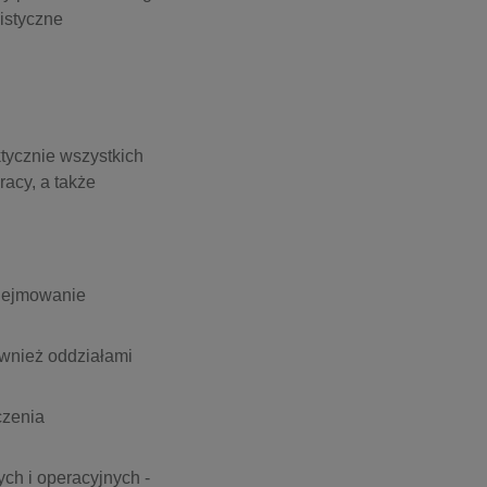
istyczne
tycznie wszystkich
acy, a także
odejmowanie
ównież oddziałami
czenia
ch i operacyjnych -