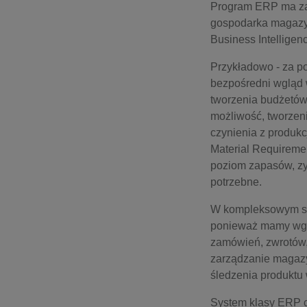
Program ERP ma za
gospodarka magaz
Business Intelligen
Przykładowo - za p
bezpośredni wgląd 
tworzenia budżetów,
możliwość, tworzeni
czynienia z produkc
Material Requireme
poziom zapasów, zys
potrzebne.
W kompleksowym sys
ponieważ mamy wglą
zamówień, zwrotów,
zarządzanie magazy
śledzenia produktu
System klasy ERP c