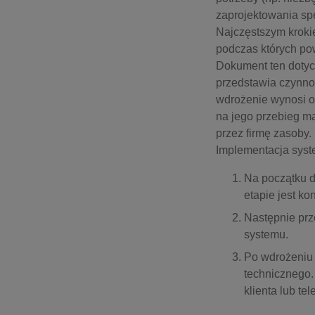
zaprojektowania sp
Najczęstszym kroki
podczas których po
Dokument ten dotyc
przedstawia czynnoś
wdrożenie wynosi od
na jego przebieg ma
przez firmę zasoby.
Implementacja syst
Na początku d
etapie jest k
Następnie prz
systemu.
Po wdrożeniu 
technicznego.
klienta lub tel