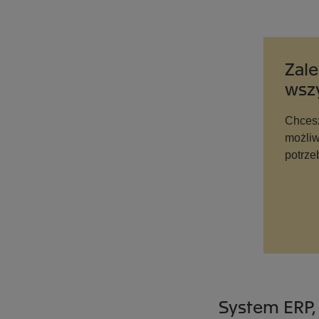
Zale
wsz
Chcesz
możliw
potrze
System ERP, c