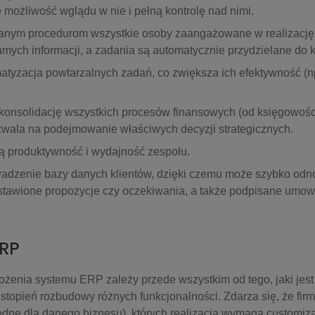
możliwość wglądu w nie i pełną kontrolę nad nimi.
wanym procedurom wszystkie osoby zaangażowane w realizację
amych informacji, a zadania są automatycznie przydzielane do 
tyzacja powtarzalnych zadań, co zwiększa ich efektywność (n
konsolidację wszystkich procesów finansowych (od księgowośc
zwala na podejmowanie właściwych decyzji strategicznych.
 produktywność i wydajność zespołu.
adzenie bazy danych klientów, dzięki czemu może szybko odn
stawione propozycje czy oczekiwania, a także podpisane umow
ERP
ożenia systemu ERP zależy przede wszystkim od tego, jaki jest
stopień rozbudowy różnych funkcjonalności. Zdarza się, że fir
ędne dla danego biznesu), których realizacja wymaga customizac