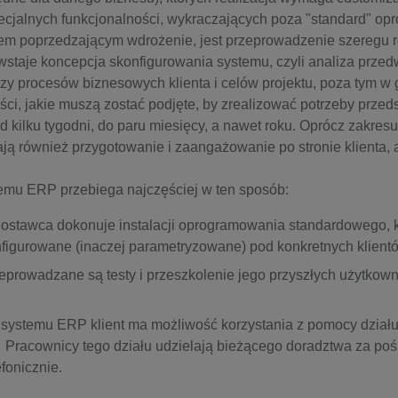
ecjalnych funkcjonalności, wykraczających poza "standard" op
em poprzedzającym wdrożenie, jest przeprowadzenie szeregu r
wstaje koncepcja skonfigurowania systemu, czyli analiza prze
zy procesów biznesowych klienta i celów projektu, poza tym w 
ci, jakie muszą zostać podjęte, by zrealizować potrzeby prze
 kilku tygodni, do paru miesięcy, a nawet roku. Oprócz zakres
ją również przygotowanie i zaangażowanie po stronie klienta, 
emu ERP przebiega najczęściej w ten sposób:
ostawca dokonuje instalacji oprogramowania standardowego, k
onfigurowane (inaczej parametryzowane) pod konkretnych klient
eprowadzane są testy i przeszkolenie jego przyszłych użytkown
systemu ERP klient ma możliwość korzystania z pomocy dział
 Pracownicy tego działu udzielają bieżącego doradztwa za poś
efonicznie.