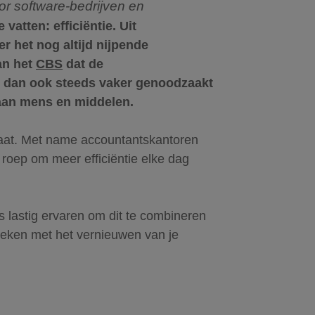
or software-bedrijven
en
atten: efficiëntie. Uit
r het nog altijd nijpende
van het
CBS
dat de
ch dan ook steeds vaker genoodzaakt
 aan mens en middelen.
staat. Met name accountantskantoren
roep om meer efficiëntie elke dag
 lastig ervaren om dit te combineren
eleken met het vernieuwen van je