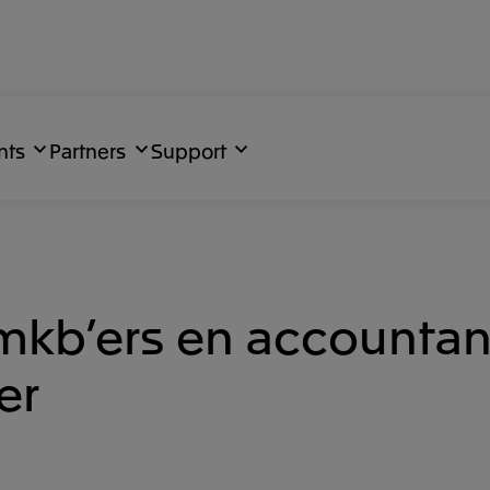
nts
Partners
Support
mkb’ers en accountan
er