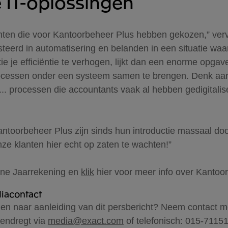
e IT-oplossingen
klanten die voor Kantoorbeheer Plus hebben gekozen,” ve
steerd in automatisering en belanden in een situatie waar
tie je efficiëntie te verhogen, lijkt dan een enorme opga
rocessen onder een systeem samen te brengen. Denk aan 
. processen die accountants vaak al hebben gedigitali
ntoorbeheer Plus zijn sinds hun introductie massaal do
e klanten hier echt op zaten te wachten!”
ine Jaarrekening en
klik
hier voor meer info over Kantoo
iacontact
en naar aanleiding van dit persbericht? Neem contact me
rendregt via
media@exact.com
of telefonisch: 015-7115