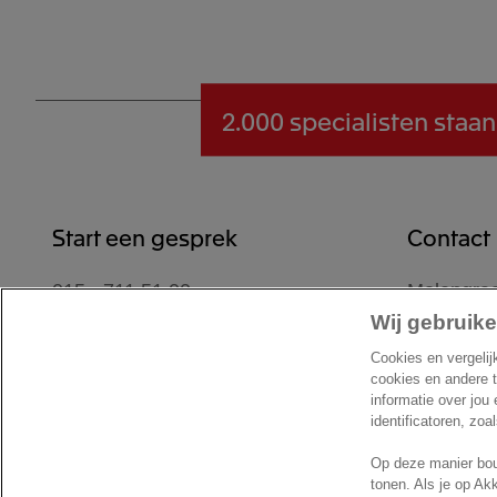
2.000 specialisten
staan
Start een gesprek
Contact
015 - 711 51 00
Molengraa
2629 JD D
Wij gebruike
Contactformulier
Nederlan
Cookies en vergelij
Locatie
cookies en andere 
informatie over jou
identificatoren, zoa
Op deze manier bou
tonen. Als je op Ak