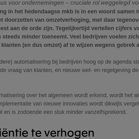
ocus voor ondernemingen
– cruciale rol weggelegd vo
g in het hedendaagse mkb is in een woord samen te v
het doorzetten van omzetverhoging, met daar tegenove
t aan de orde zijn. Tegelijkertijd vertellen cijfers 
ren steeds minder toeneemt. Veel bedrijven voelen zi
klanten (en dus omzet) af te wijzen wegens gebrek
erdere) automatisering bij bedrijven hoog op de agenda 
e vraag van klanten, en nieuwe wet- en regelgeving de 
tisering over het algemeen wordt erkend, wordt het als
implementatie van nieuwe innovaties wordt dikwijls verg
ent en is zodoende een stuk minder vanzelfsprekend.
iëntie te verhogen