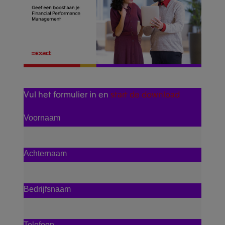
Vul het formulier in en
start de download
Voornaam
Achternaam
Bedrijfsnaam
Telefoon