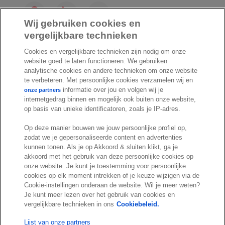
F
L
Y
a
i
o
Wij gebruiken cookies en
c
n
u
vergelijkbare technieken
I
S
e
k
T
Cookies en vergelijkbare technieken zijn nodig om onze
n
p
b
e
u
website goed te laten functioneren. We gebruiken
s
o
o
d
b
analytische cookies en andere technieken om onze website
t
t
o
I
e
te verbeteren. Met persoonlijke cookies verzamelen wij en
a
i
informatie over jou en volgen wij je
onze partners
k
n
internetgedrag binnen en mogelijk ook buiten onze website,
g
f
© Exact 2026
op basis van unieke identificatoren, zoals je IP-adres.
r
y
Privacy statement
a
Op deze manier bouwen we jouw persoonlijke profiel op,
Cookie statement
m
zodat we je gepersonaliseerde content en advertenties
Cookie settings
kunnen tonen. Als je op Akkoord & sluiten klikt, ga je
akkoord met het gebruik van deze persoonlijke cookies op
Marketing preferences
onze website. Je kunt je toestemming voor persoonlijke
Disclaimer
cookies op elk moment intrekken of je keuze wijzigen via de
Cookie-instellingen onderaan de website. Wil je meer weten?
Site conditions
Je kunt meer lezen over het gebruik van cookies en
Terms & conditions
vergelijkbare technieken in ons
Cookiebeleid.
Trust center
Lijst van onze partners