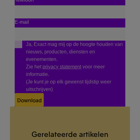
E-mail
Ja, Exact mag mij op de hoogte houden van
nieuws, producten, diensten en
evenementen.
Zie het
privacy statement
voor meer
informatie.
(Je kunt je op elk gewenst tijdstip weer
uitschrijven)
Download
Gerelateerde artikelen