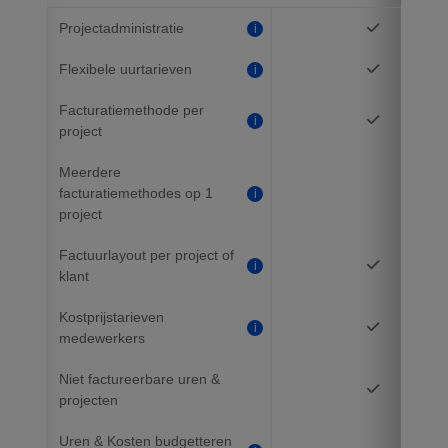
Projectadministratie
i
Flexibele uurtarieven
i
Facturatiemethode per
i
project
Meerdere
facturatiemethodes op 1
i
project
Factuurlayout per project of
i
klant
Kostprijstarieven
i
medewerkers
Niet factureerbare uren &
projecten
Uren & Kosten budgetteren