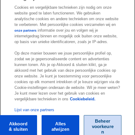
en API)
Cookies en vergelijkbare technieken zijn nodig om onze
website goed te laten functioneren. We gebruiken
Urenstaat communiceren
i
analytische cookies en andere technieken om onze website
met opdrachtgever
te verbeteren. Met persoonlijke cookies verzamelen wij en
informatie over jou en volgen wij je
onze partners
Goedkeuren uren
internetgedrag binnen en mogelijk ook buiten onze website,
op basis van unieke identificatoren, zoals je IP-adres.
Uren omzetten in een
i
factuur
Op deze manier bouwen we jouw persoonlijke profiel op,
zodat we je gepersonaliseerde content en advertenties
Factuurspecificatie op basis
kunnen tonen. Als je op Akkoord & sluiten klikt, ga je
i
van gewerkte uren
akkoord met het gebruik van deze persoonlijke cookies op
onze website. Je kunt je toestemming voor persoonlijke
cookies op elk moment intrekken of je keuze wijzigen via de
Projectvoortgang op basis
i
Cookie-instellingen onderaan de website. Wil je meer weten?
van urenregistratie
Je kunt meer lezen over het gebruik van cookies en
vergelijkbare technieken in ons
Cookiebeleid.
Rapportage
roosterverantwoording
Lijst van onze partners
Rapportage
Beheer
Akkoord
Alles
urenverantwoording
voorkeure
& sluiten
afwijzen
n