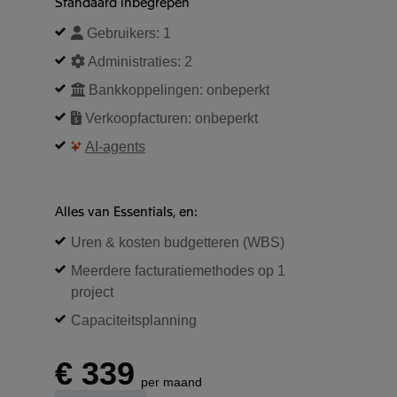
Standaard inbegrepen
Gebruikers:
1
Administraties:
2
Bankkoppelingen:
onbeperkt
Verkoopfacturen:
onbeperkt
AI-agents
Alles van Essentials, en:
Uren & kosten budgetteren (WBS)
Meerdere facturatiemethodes op 1
project
Capaciteitsplanning
€ 339
per maand