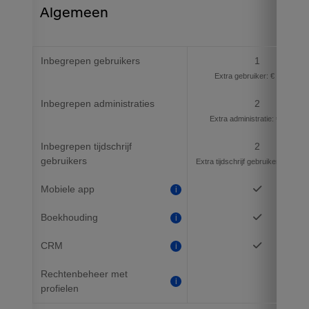
Algemeen
Inbegrepen gebruikers
1
Extra gebruiker: € 22 p/m
Inbegrepen administraties
2
Extra administratie: € 21 p/m
Inbegrepen tijdschrijf
2
gebruikers
Extra tijdschrijf gebruiker: € 7,50 
Mobiele app
i
Boekhouding
i
CRM
i
Rechtenbeheer met
i
profielen