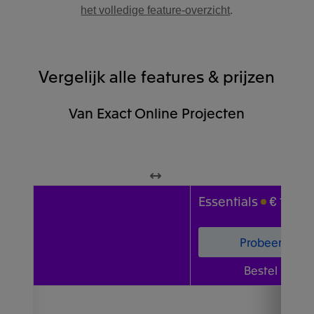
het volledige feature-overzicht
.
Vergelijk alle features & prijzen
Van Exact Online Projecten
Exact
Essentials
€ 199
p
Online
Projecten
Probeer nu
Bestel nu