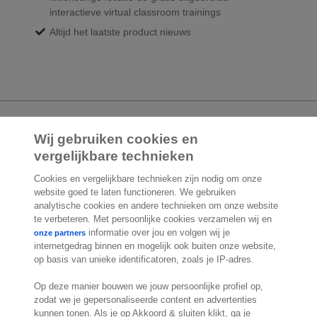
interactieve virtual classroom trainings
Altijd het laatste product nieuws
Wij gebruiken cookies en
2.000 specialisten
staan klaar om je te
vergelijkbare technieken
helpen
Cookies en vergelijkbare technieken zijn nodig om onze
website goed te laten functioneren. We gebruiken
Contact
analytische cookies en andere technieken om onze website
te verbeteren. Met persoonlijke cookies verzamelen wij en
informatie over jou en volgen wij je
Molengraaffsingel 33
onze partners
internetgedrag binnen en mogelijk ook buiten onze website,
2629 JD Delft
op basis van unieke identificatoren, zoals je IP-adres.
Nederland
Locatie
Op deze manier bouwen we jouw persoonlijke profiel op,
zodat we je gepersonaliseerde content en advertenties
kunnen tonen. Als je op Akkoord & sluiten klikt, ga je