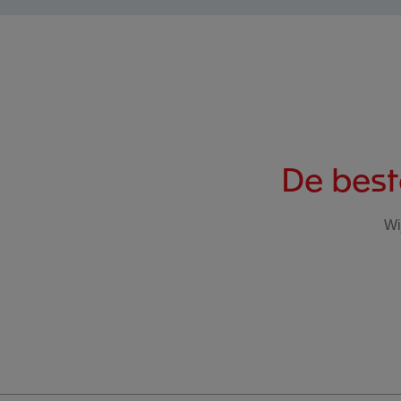
De bes
Wi