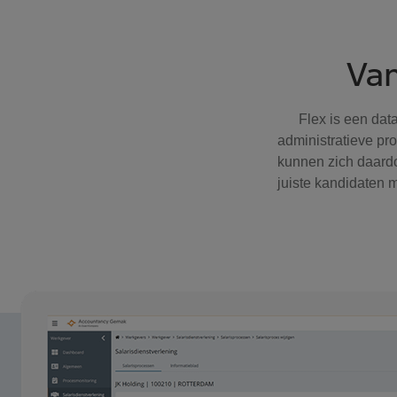
Van
Flex is een dat
administratieve pr
kunnen zich daardo
juiste kandidaten m