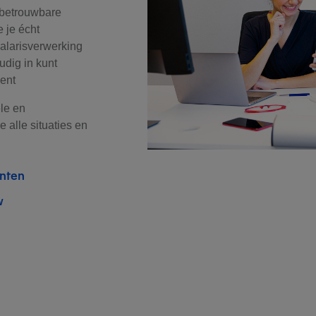
 betrouwbare
 je écht
salarisverwerking
udig in kunt
ent
le en
 alle situaties en
enten
w