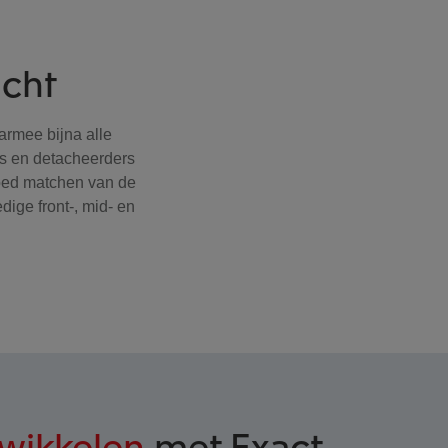
icht
armee bijna alle
rs en detacheerders
goed matchen van de
dige front-, mid- en
twikkelen
met Exact