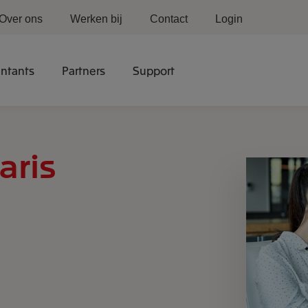
Over ons
Werken bij
Contact
Login
ntants
Partners
Support
aris