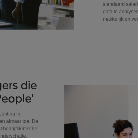
standaard salar
data te analyser
makkelijk en vei
ers die
People'
continu in
en almaar toe. De
 bedrijfskritische
nderschatte.