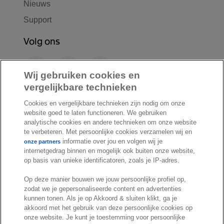
Nieuws
Support
Volg ons
F
L
Y
a
i
o
Wij gebruiken cookies en
c
n
u
vergelijkbare technieken
I
S
e
k
T
Cookies en vergelijkbare technieken zijn nodig om onze
n
p
b
e
u
website goed te laten functioneren. We gebruiken
s
o
o
d
b
analytische cookies en andere technieken om onze website
t
t
te verbeteren. Met persoonlijke cookies verzamelen wij en
o
I
e
a
i
informatie over jou en volgen wij je
onze partners
k
n
internetgedrag binnen en mogelijk ook buiten onze website,
g
f
© Exact 2026
op basis van unieke identificatoren, zoals je IP-adres.
r
y
Privacy statement
a
Op deze manier bouwen we jouw persoonlijke profiel op,
Cookie statement
zodat we je gepersonaliseerde content en advertenties
m
Cookie settings
kunnen tonen. Als je op Akkoord & sluiten klikt, ga je
akkoord met het gebruik van deze persoonlijke cookies op
Marketing preferences
onze website. Je kunt je toestemming voor persoonlijke