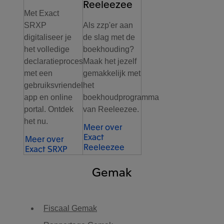
Reeleezee
Met Exact
SRXP
Als zzp'er aan
digitaliseer je
de slag met de
het volledige
boekhouding?
declaratieproces
Maak het jezelf
met een
gemakkelijk met
gebruiksvriendelijke
het
app en online
boekhoudprogramma
portal. Ontdek
van Reeleezee.
het nu.
Meer over
Exact
Meer over
Reeleezee
Exact SRXP
Gemak
Fiscaal Gemak