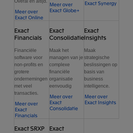
Overal en altijd.
Exact Synergy
Meer over
Exact Globe+
Meer over
Exact Online
Exact
Exact
Exact
Financials
Consolidatie
Insights
Financiële
Maak het
Maak
software voor
managen van je
strategische
non-profits en
complexe
beslissingen op
grotere
financiële
basis van
ondernemingen
organisatie
business
met veel
eenvoudig
intelligence.
transacties.
Meer over
Meer over
Exact
Exact Insights
Meer over
Consolidatie
Exact
Financials
Exact SRXP
Exact