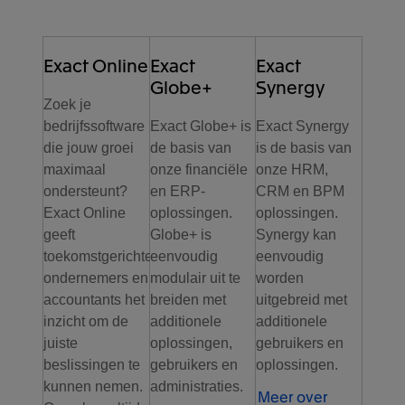
Exact Online
Exact
Exact
Globe+
Synergy
Zoek je
bedrijfssoftware
Exact Globe+ is
Exact Synergy
die jouw groei
de basis van
is de basis van
maximaal
onze financiële
onze HRM,
ondersteunt?
en ERP-
CRM en BPM
Exact Online
oplossingen.
oplossingen.
geeft
Globe+ is
Synergy kan
toekomstgerichte
eenvoudig
eenvoudig
ondernemers en
modulair uit te
worden
accountants het
breiden met
uitgebreid met
inzicht om de
additionele
additionele
juiste
oplossingen,
gebruikers en
beslissingen te
gebruikers en
oplossingen.
kunnen nemen.
administraties.
Meer over