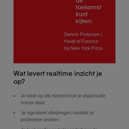
Betere vergelijkbaarheid van
toekomst
Sneller management- en
ook over meerdere
performance.
Finance als strategische
kunt
stuurinformatie
administraties heen.
stuurfunctie binnen de
Next step: Werken met AI
kijken.
organisatie
Minder handmatige
agents.
consolidatie in Excel.
Dennis Pieterson |
Snellere en consistenter
Head of Finance
uitgevoerde periodeafsluiting.
bij New York Pizza
Wat levert realtime inzicht je
op?
Je weet op elk moment hoe je organisatie
ervoor staat
Je signaleert afwijkingen voordat ze
problemen worden