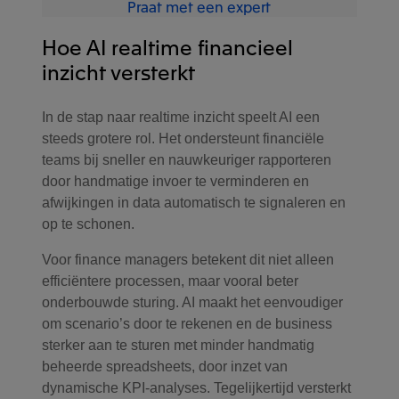
Praat met een expert
Je werkt met één
Hoe AI realtime financieel
boekhoudpakket, vaak met
inzicht versterkt
meerdere administraties
, maar
Je werkt met meerdere financiële
daaromheen zijn verschillende
en operationele systemen (bijv.
systemen actief (bijvoorbeeld
In de stap naar realtime inzicht speelt AI een
boekhouding, facturatie, CRM).
CRM-, project- of
steeds grotere rol. Het ondersteunt financiële
Een groot deel van de financiële
Data is gedeeltelijk digitaal
salarissoftware). Data uit deze
teams bij sneller en nauwkeuriger rapporteren
processen is geautomatiseerd.
beschikbaar, maar breng je nog
systemen wordt niet volledig
door handmatige invoer te verminderen en
Data komt sneller beschikbaar,
handmatig samen voor
realtime gekoppeld en moet
afwijkingen in data automatisch te signaleren en
Je hebt realtime inzicht in
maar is nog niet volledig
managementrapportages en
(deels) handmatig worden
op te schonen.
financiële en operationele
geïntegreerd over alle
groepsinzichten.
verzameld en samengevoegd in
performance, zowel op entiteit-
administraties en processen
Voor finance managers betekent dit niet alleen
Excel voor rapportages en
Wat betekent dit in de praktijk?
als groepsniveau. Je brengt data
heen. Rapportages vereisen nog
efficiëntere processen, maar vooral beter
analyses. Excel fungeert
uit alle systemen en
deels handmatige verrijking of
onderbouwde sturing. AI maakt het eenvoudiger
daarmee als extra rapportage
Rapportages combineren
administraties automatisch
validatie.
om scenario’s door te rekenen en de business
laag om het totaaloverzicht te
meerdere databronnen met
samen in één geïntegreerd
sterker aan te sturen met minder handmatig
creëren.
Wat betekent dit in de praktijk?
verschillende werkwijzen en
overzicht.
beheerde spreadsheets, door inzet van
timing.
Wat betekent dit in de praktijk?
dynamische KPI‑analyses. Tegelijkertijd versterkt
Wat betekent dit in de praktijk?
Closing verloopt sneller, maar