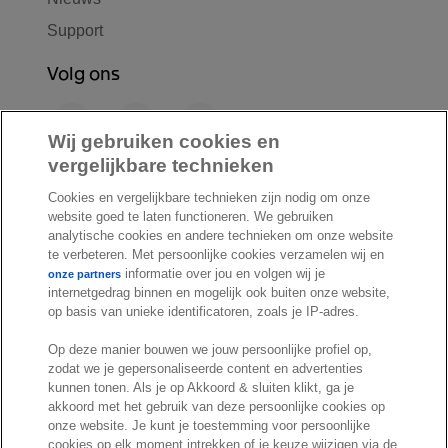
Support
Volg ons
F
L
Y
a
i
o
Wij gebruiken cookies en
c
n
u
vergelijkbare technieken
I
S
e
k
T
Cookies en vergelijkbare technieken zijn nodig om onze
n
p
b
e
u
website goed te laten functioneren. We gebruiken
s
o
o
d
b
analytische cookies en andere technieken om onze website
t
t
te verbeteren. Met persoonlijke cookies verzamelen wij en
o
I
e
a
i
informatie over jou en volgen wij je
onze partners
k
n
internetgedrag binnen en mogelijk ook buiten onze website,
g
f
© Exact 2026
op basis van unieke identificatoren, zoals je IP-adres.
r
y
Privacy statement
a
Op deze manier bouwen we jouw persoonlijke profiel op,
Cookie statement
zodat we je gepersonaliseerde content en advertenties
m
Cookie settings
kunnen tonen. Als je op Akkoord & sluiten klikt, ga je
akkoord met het gebruik van deze persoonlijke cookies op
Marketing preferences
onze website. Je kunt je toestemming voor persoonlijke
Disclaimer
cookies op elk moment intrekken of je keuze wijzigen via de