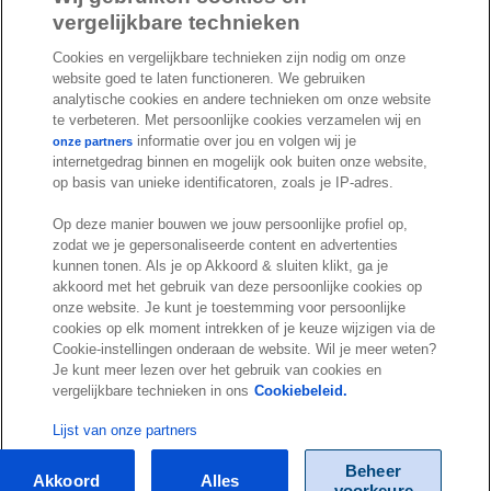
c
n
u
vergelijkbare technieken
I
S
e
k
T
Cookies en vergelijkbare technieken zijn nodig om onze
n
p
b
e
u
website goed te laten functioneren. We gebruiken
s
o
o
d
b
analytische cookies en andere technieken om onze website
t
t
o
I
e
te verbeteren. Met persoonlijke cookies verzamelen wij en
a
i
informatie over jou en volgen wij je
k
n
onze partners
internetgedrag binnen en mogelijk ook buiten onze website,
g
f
© Exact 2026
op basis van unieke identificatoren, zoals je IP-adres.
r
y
Privacy statement
a
Op deze manier bouwen we jouw persoonlijke profiel op,
Cookie statement
m
zodat we je gepersonaliseerde content en advertenties
Cookie settings
kunnen tonen. Als je op Akkoord & sluiten klikt, ga je
akkoord met het gebruik van deze persoonlijke cookies op
Marketing preferences
onze website. Je kunt je toestemming voor persoonlijke
Disclaimer
cookies op elk moment intrekken of je keuze wijzigen via de
Cookie-instellingen onderaan de website. Wil je meer weten?
Site conditions
Je kunt meer lezen over het gebruik van cookies en
Terms & conditions
vergelijkbare technieken in ons
Cookiebeleid.
Trust center
Lijst van onze partners
Beheer
Akkoord
Alles
voorkeure