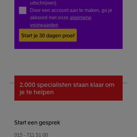
uitschrijven)
Door een account aan te maken, ga je
akkoord met onze
algemene
voorwaarden
Start je 30 dagen proef
2.000 specialisten
staan klaar om
je te helpen
Start een gesprek
015 - 711 51 00