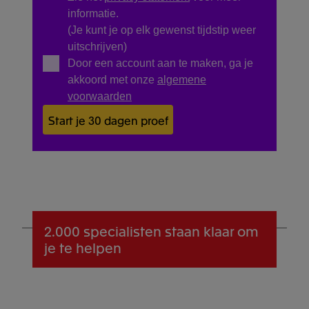
informatie.
(Je kunt je op elk gewenst tijdstip weer
uitschrijven)
Door een account aan te maken, ga je
akkoord met onze
algemene
voorwaarden
Start je 30 dagen proef
2.000 specialisten
staan klaar om
je te helpen