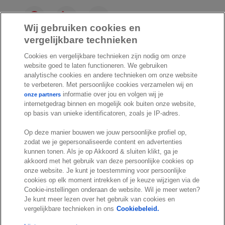
F
L
Y
a
i
o
Wij gebruiken cookies en
c
n
u
vergelijkbare technieken
I
S
e
k
T
Cookies en vergelijkbare technieken zijn nodig om onze
n
p
b
e
u
website goed te laten functioneren. We gebruiken
s
o
o
d
b
analytische cookies en andere technieken om onze website
t
t
o
I
e
te verbeteren. Met persoonlijke cookies verzamelen wij en
a
i
informatie over jou en volgen wij je
k
n
onze partners
internetgedrag binnen en mogelijk ook buiten onze website,
g
f
© Exact 2026
op basis van unieke identificatoren, zoals je IP-adres.
r
y
Privacy statement
a
Op deze manier bouwen we jouw persoonlijke profiel op,
Cookie statement
m
zodat we je gepersonaliseerde content en advertenties
Cookie settings
kunnen tonen. Als je op Akkoord & sluiten klikt, ga je
akkoord met het gebruik van deze persoonlijke cookies op
Marketing preferences
onze website. Je kunt je toestemming voor persoonlijke
Disclaimer
cookies op elk moment intrekken of je keuze wijzigen via de
Cookie-instellingen onderaan de website. Wil je meer weten?
Site conditions
Je kunt meer lezen over het gebruik van cookies en
Terms & conditions
vergelijkbare technieken in ons
Cookiebeleid.
Trust center