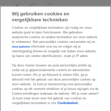
F
L
Y
a
i
o
Wij gebruiken cookies en
c
n
u
vergelijkbare technieken
I
S
e
k
T
Cookies en vergelijkbare technieken zijn nodig om onze
n
p
b
e
u
website goed te laten functioneren. We gebruiken
s
o
o
d
b
analytische cookies en andere technieken om onze website
t
t
o
I
e
te verbeteren. Met persoonlijke cookies verzamelen wij en
a
i
informatie over jou en volgen wij je
k
n
onze partners
internetgedrag binnen en mogelijk ook buiten onze website,
g
f
© Exact 2026
op basis van unieke identificatoren, zoals je IP-adres.
r
y
Privacy statement
a
Op deze manier bouwen we jouw persoonlijke profiel op,
Cookie statement
m
zodat we je gepersonaliseerde content en advertenties
Cookie settings
kunnen tonen. Als je op Akkoord & sluiten klikt, ga je
akkoord met het gebruik van deze persoonlijke cookies op
Marketing preferences
onze website. Je kunt je toestemming voor persoonlijke
Disclaimer
cookies op elk moment intrekken of je keuze wijzigen via de
Cookie-instellingen onderaan de website. Wil je meer weten?
Site conditions
Je kunt meer lezen over het gebruik van cookies en
Terms & conditions
vergelijkbare technieken in ons
Cookiebeleid.
Trust center