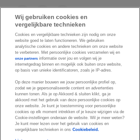
F
L
Y
a
i
o
Wij gebruiken cookies en
c
n
u
vergelijkbare technieken
I
S
e
k
T
Cookies en vergelijkbare technieken zijn nodig om onze
n
p
b
e
u
website goed te laten functioneren. We gebruiken
s
o
o
d
b
analytische cookies en andere technieken om onze website
t
t
te verbeteren. Met persoonlijke cookies verzamelen wij en
o
I
e
a
i
informatie over jou en volgen wij je
onze partners
k
n
internetgedrag binnen en mogelijk ook buiten onze website,
g
f
© Exact 2026
op basis van unieke identificatoren, zoals je IP-adres.
r
y
Privacy statement
a
Op deze manier bouwen we jouw persoonlijke profiel op,
Cookie statement
zodat we je gepersonaliseerde content en advertenties
m
Cookie settings
kunnen tonen. Als je op Akkoord & sluiten klikt, ga je
akkoord met het gebruik van deze persoonlijke cookies op
Marketing preferences
onze website. Je kunt je toestemming voor persoonlijke
Disclaimer
cookies op elk moment intrekken of je keuze wijzigen via de
Cookie-instellingen onderaan de website. Wil je meer weten?
Site conditions
Je kunt meer lezen over het gebruik van cookies en
Terms & conditions
vergelijkbare technieken in ons
Cookiebeleid.
Trust center