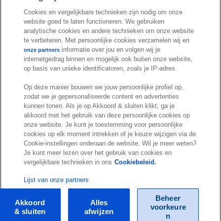
I
S
e
k
T
Cookies en vergelijkbare technieken zijn nodig om onze
n
p
b
e
u
website goed te laten functioneren. We gebruiken
s
o
o
d
b
analytische cookies en andere technieken om onze website
t
t
te verbeteren. Met persoonlijke cookies verzamelen wij en
o
I
e
a
i
informatie over jou en volgen wij je
onze partners
k
n
internetgedrag binnen en mogelijk ook buiten onze website,
g
f
© Exact 2026
op basis van unieke identificatoren, zoals je IP-adres.
r
y
Privacy statement
a
Op deze manier bouwen we jouw persoonlijke profiel op,
Cookie statement
zodat we je gepersonaliseerde content en advertenties
m
Cookie settings
kunnen tonen. Als je op Akkoord & sluiten klikt, ga je
akkoord met het gebruik van deze persoonlijke cookies op
Marketing preferences
onze website. Je kunt je toestemming voor persoonlijke
Disclaimer
cookies op elk moment intrekken of je keuze wijzigen via de
Cookie-instellingen onderaan de website. Wil je meer weten?
Site conditions
Je kunt meer lezen over het gebruik van cookies en
Terms & conditions
vergelijkbare technieken in ons
Cookiebeleid.
Trust center
Lijst van onze partners
Beheer
Akkoord
Alles
voorkeure
& sluiten
afwijzen
n