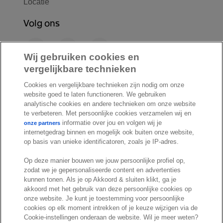
Locatie
Volg ons
F
L
Y
a
i
o
Wij gebruiken cookies en
c
n
u
vergelijkbare technieken
I
S
e
k
T
Cookies en vergelijkbare technieken zijn nodig om onze
n
p
b
e
u
website goed te laten functioneren. We gebruiken
s
o
o
d
b
analytische cookies en andere technieken om onze website
t
t
te verbeteren. Met persoonlijke cookies verzamelen wij en
o
I
e
a
i
informatie over jou en volgen wij je
onze partners
k
n
internetgedrag binnen en mogelijk ook buiten onze website,
g
f
© Exact 2026
op basis van unieke identificatoren, zoals je IP-adres.
r
y
Privacy statement
a
Op deze manier bouwen we jouw persoonlijke profiel op,
Cookie statement
m
zodat we je gepersonaliseerde content en advertenties
Cookie settings
kunnen tonen. Als je op Akkoord & sluiten klikt, ga je
akkoord met het gebruik van deze persoonlijke cookies op
Marketing preferences
onze website. Je kunt je toestemming voor persoonlijke
Disclaimer
cookies op elk moment intrekken of je keuze wijzigen via de
Cookie-instellingen onderaan de website. Wil je meer weten?
Site conditions