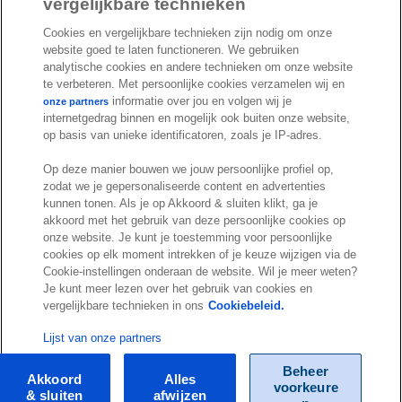
c
n
u
vergelijkbare technieken
I
S
e
k
T
Cookies en vergelijkbare technieken zijn nodig om onze
n
p
b
e
u
website goed te laten functioneren. We gebruiken
s
o
o
d
b
analytische cookies en andere technieken om onze website
t
t
te verbeteren. Met persoonlijke cookies verzamelen wij en
o
I
e
a
i
informatie over jou en volgen wij je
onze partners
k
n
internetgedrag binnen en mogelijk ook buiten onze website,
g
f
© Exact 2026
op basis van unieke identificatoren, zoals je IP-adres.
r
y
Privacy statement
a
Op deze manier bouwen we jouw persoonlijke profiel op,
Cookie statement
m
zodat we je gepersonaliseerde content en advertenties
Cookie settings
kunnen tonen. Als je op Akkoord & sluiten klikt, ga je
akkoord met het gebruik van deze persoonlijke cookies op
Marketing preferences
onze website. Je kunt je toestemming voor persoonlijke
Disclaimer
cookies op elk moment intrekken of je keuze wijzigen via de
Cookie-instellingen onderaan de website. Wil je meer weten?
Site conditions
Je kunt meer lezen over het gebruik van cookies en
Terms & conditions
vergelijkbare technieken in ons
Cookiebeleid.
Trust center
Lijst van onze partners
Beheer
Akkoord
Alles
voorkeure
& sluiten
afwijzen