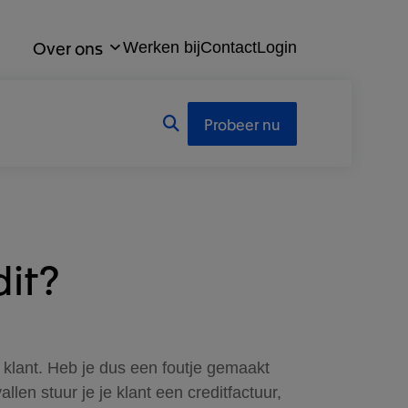
Over ons
Werken bij
Contact
Login
Probeer nu
dit?
e klant. Heb je dus een foutje gemaakt
len stuur je je klant een creditfactuur,