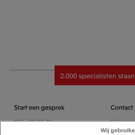
2.000 specialisten
staan
Start een gesprek
Contact
015 - 711 51 00
Molengraa
2629 JD D
Wij gebruike
Contactformulier