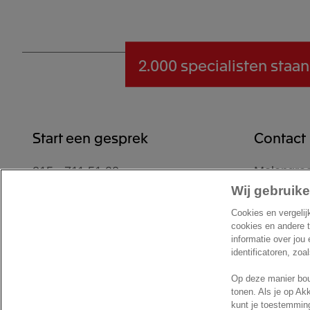
2.000 specialisten
staan
Start een gesprek
Contact
015 - 711 51 00
Molengraa
2629 JD D
Wij gebruike
Contactformulier
Nederlan
Cookies en vergelij
Locatie
cookies en andere 
informatie over jou
identificatoren, zoa
Op deze manier bou
tonen. Als je op Ak
kunt je toestemming