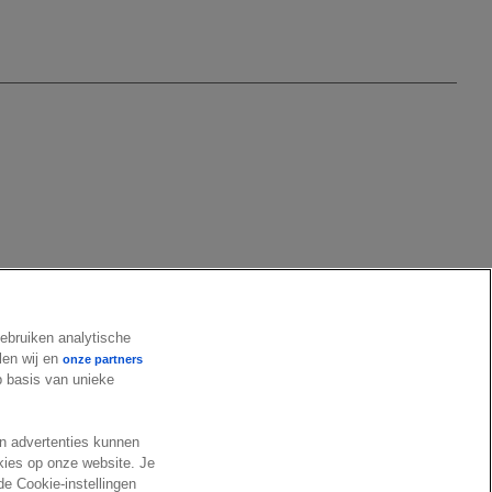
gebruiken analytische
len wij en
onze partners
op basis van unieke
en advertenties kunnen
okies op onze website. Je
de Cookie-instellingen