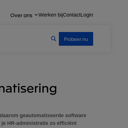
Over ons
Werken bij
Contact
Login
Probeer nu
matisering
at daarom geautomatiseerde software
je HR-administratie zo efficiënt