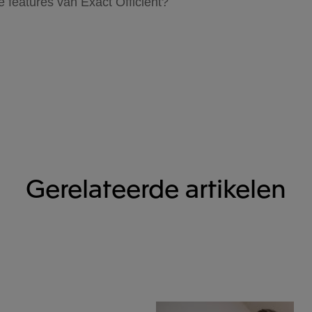
e features van Exact Officient?
Gerelateerde artikelen