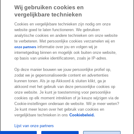
a
i
o
Wij gebruiken cookies en
c
n
u
vergelijkbare technieken
I
S
e
k
T
Cookies en vergelijkbare technieken zijn nodig om onze
n
p
b
e
u
website goed te laten functioneren. We gebruiken
s
o
o
d
b
analytische cookies en andere technieken om onze website
t
t
te verbeteren. Met persoonlijke cookies verzamelen wij en
o
I
e
a
i
informatie over jou en volgen wij je
onze partners
k
n
internetgedrag binnen en mogelijk ook buiten onze website,
g
f
© Exact 2026
op basis van unieke identificatoren, zoals je IP-adres.
r
y
Privacy statement
a
Op deze manier bouwen we jouw persoonlijke profiel op,
Cookie statement
zodat we je gepersonaliseerde content en advertenties
m
Cookie settings
kunnen tonen. Als je op Akkoord & sluiten klikt, ga je
akkoord met het gebruik van deze persoonlijke cookies op
Marketing preferences
onze website. Je kunt je toestemming voor persoonlijke
Disclaimer
cookies op elk moment intrekken of je keuze wijzigen via de
Cookie-instellingen onderaan de website. Wil je meer weten?
Site conditions
Je kunt meer lezen over het gebruik van cookies en
Terms & conditions
vergelijkbare technieken in ons
Cookiebeleid.
Trust center
Lijst van onze partners