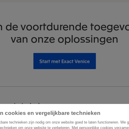
in de voortdurende toege
van onze oplossingen
Start met Exact Venice
 om je te helpen
n cookies en vergelijkbare technieken
act
Overige informatie
kbare technieken zijn nodig om onze website goed te laten functioneren. We 
technieken om onze website te verbeteren. Met persoonlijke cookies verzame