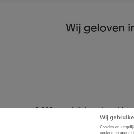
Wij geloven 
2.000 specialisten
staan klaar
Wij gebruike
Start een gesprek
Cont
Cookies en vergelij
cookies en andere 