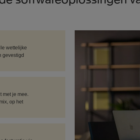
Lees
e wettelijke
mee
en gevestigd
Lees
t met je mee.
mee
mix, op het