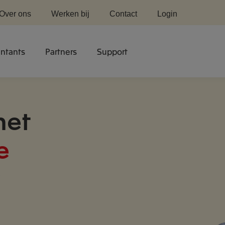
Over ons
Werken bij
Contact
Login
ntants
Partners
Support
met
e
?