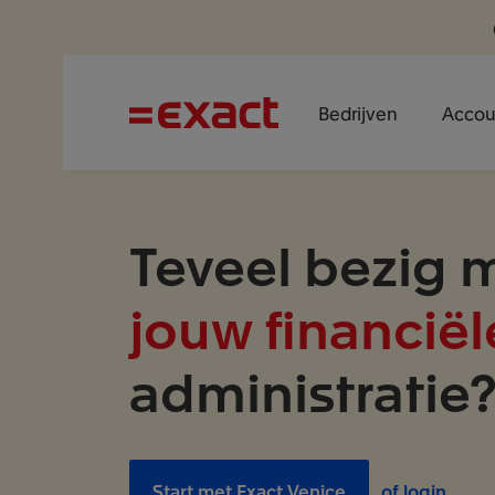
Bedrijven
Accou
Teveel bezig 
jouw financiël
administratie
Start met Exact Venice
of login