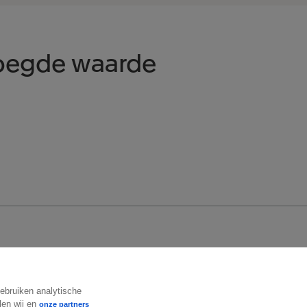
voegde waarde
Volg ons
gebruiken analytische
len wij en
onze partners