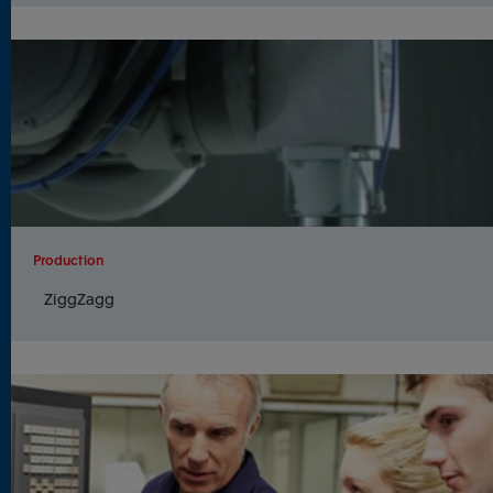
Production
ZiggZagg