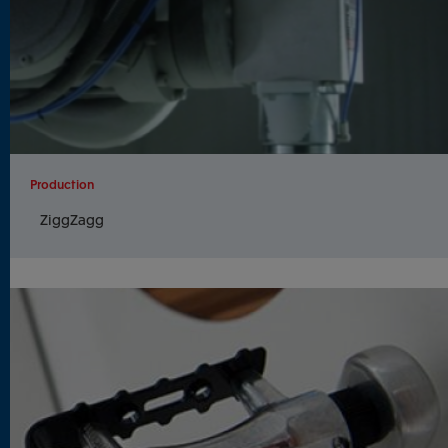
Production
ZiggZagg