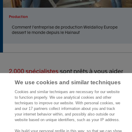
Production
Comment l'entreprise de production Weldalloy Europe
dessert le monde depuis le Hainaut
2.000 spécialistes
sont prêts à vous aider
We use cookies and similar techniques
Contact
Cookies and similar techniques are necessary for our website
to function properly. We use analytical cookies and other
Exact Belgium
techniques to improve our website. With personal cookies, we
Avenue Reine Astrid 166
and our 17 partners collect information about you and track
1780 Wemmel
your internet behavior within, and possibly also outside our
Belgique
website based on unique identifiers, such as your IP address.
Lieu
We build your personal profile in this way, so that we can show