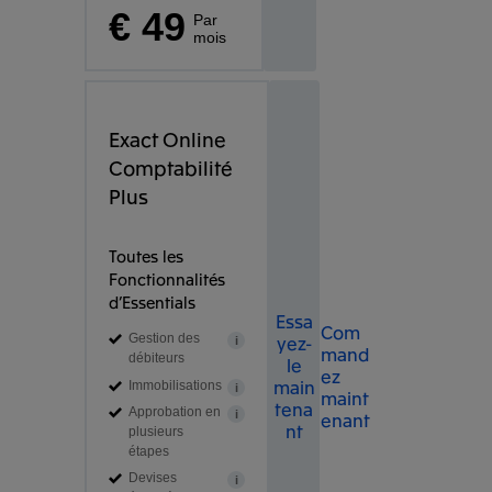
€ 49
Par
mois
Exact Online
Comptabilité
Plus
Toutes les
Fonctionnalités
d’Essentials
Essa
Com
yez-
Gestion des
i
mand
débiteurs
le
ez
main
Immobilisations
i
maint
tena
Approbation en
enant
i
nt
plusieurs
étapes
Devises
i