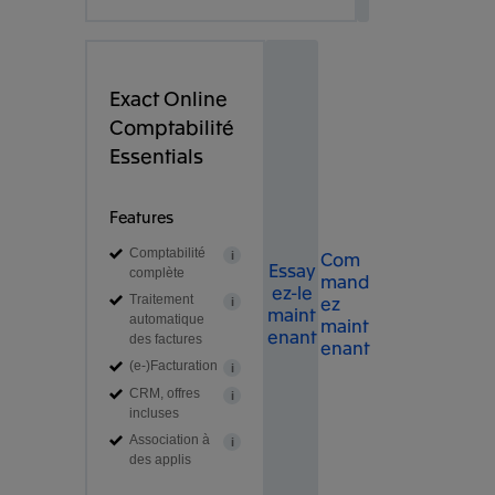
Exact Online
Comptabilité
Essentials
Features
Comptabilité
Com
i
Essay
complète
mand
ez-le
ez
Traitement
i
maint
automatique
maint
enant
des factures
enant
(e-)Facturation
i
CRM, offres
i
incluses
Association à
i
des applis