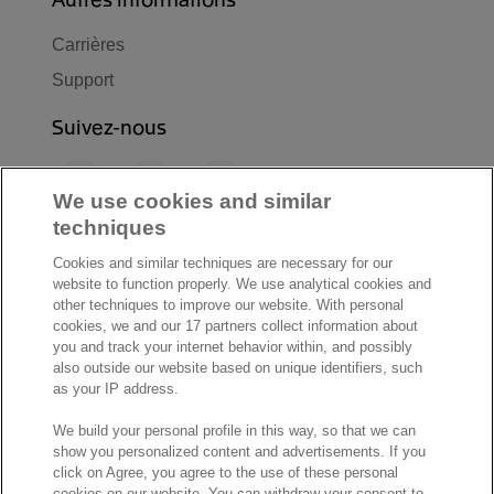
Carrières
Support
Suivez-nous
F
L
Y
a
i
o
We use cookies and similar
c
n
u
techniques
I
S
e
k
T
Cookies and similar techniques are necessary for our
n
p
b
e
u
website to function properly. We use analytical cookies and
s
o
o
d
b
other techniques to improve our website. With personal
t
t
cookies, we and our 17 partners collect information about
o
I
e
a
i
you and track your internet behavior within, and possibly
k
n
also outside our website based on unique identifiers, such
g
f
© Exact 2026
as your IP address.
r
y
Privacy statement
a
We build your personal profile in this way, so that we can
Cookie statement
show you personalized content and advertisements. If you
m
Cookie settings
click on Agree, you agree to the use of these personal
cookies on our website. You can withdraw your consent to