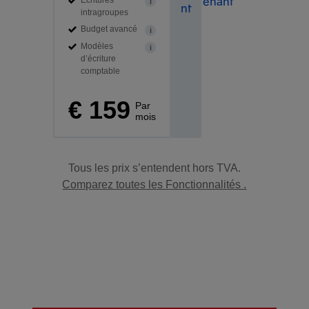
enant
Écritures
i
nt
intragroupes
Budget avancé
i
Modèles
i
d’écriture
comptable
€ 159
Par
mois
Tous les prix s’entendent hors TVA.
Comparez toutes les Fonctionnalités .