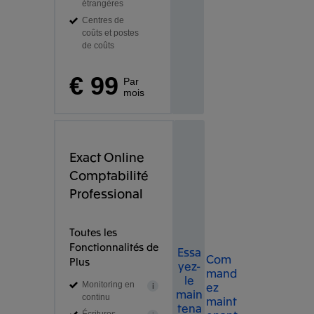
étrangères
Centres de
coûts et postes
de coûts
€ 99
Par
mois
Exact Online
Comptabilité
Professional
Toutes les
Fonctionnalités de
Essa
Com
Plus
yez-
mand
le
ez
Monitoring en
i
main
continu
maint
tena