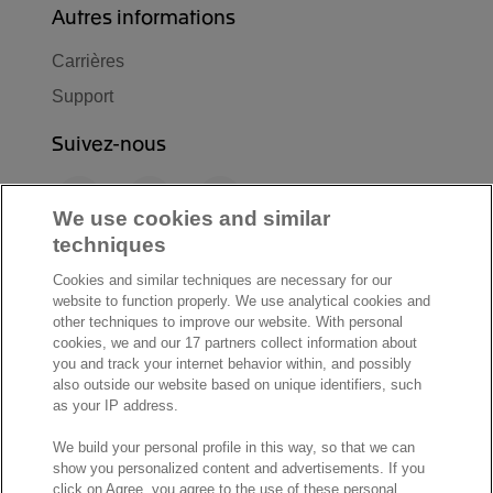
Autres informations
Carrières
Support
Suivez-nous
F
L
Y
a
i
o
We use cookies and similar
c
n
u
techniques
I
S
e
k
T
Cookies and similar techniques are necessary for our
n
p
b
e
u
website to function properly. We use analytical cookies and
s
o
o
d
b
other techniques to improve our website. With personal
t
t
cookies, we and our 17 partners collect information about
o
I
e
a
i
you and track your internet behavior within, and possibly
k
n
also outside our website based on unique identifiers, such
g
f
© Exact 2026
as your IP address.
r
y
Privacy statement
a
We build your personal profile in this way, so that we can
Cookie statement
show you personalized content and advertisements. If you
m
Cookie settings
click on Agree, you agree to the use of these personal