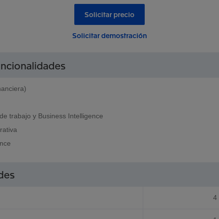
Solicitar precio
Solicitar demostración
uncionalidades
nanciera)
 de trabajo y Business Intelligence
rativa
ence
des
4