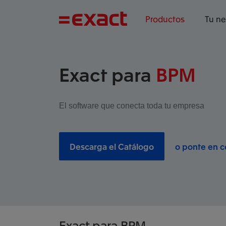
Productos
Tu n
Exact para
BPM
El software que conecta toda tu empresa
Descarga el Catálogo
o ponte en c
Exact
para BPM