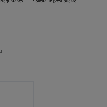
Pregúntanos
Solicita un presupuesto
as