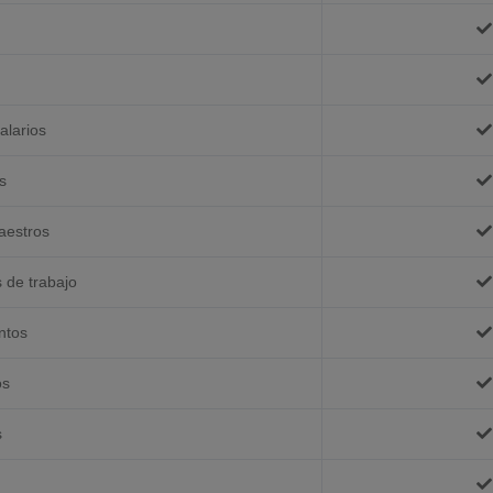
alarios
s
aestros
s de trabajo
ntos
os
s