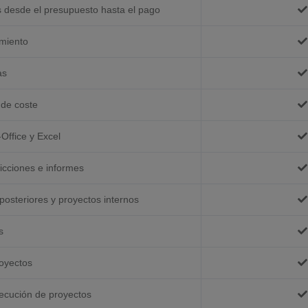
 desde el presupuesto hasta el pago
miento
as
 de coste
Office y Excel
icciones e informes
s posteriores y proyectos internos
s
oyectos
secución de proyectos