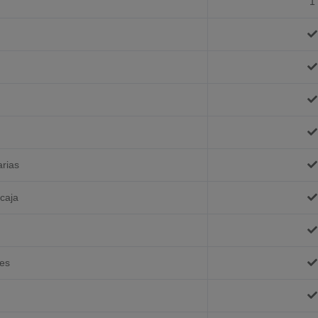
1
arias
 caja
les