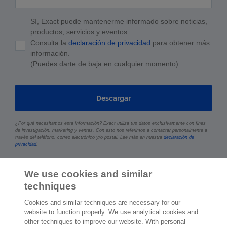
Sí, Exact puede mantenerme informado sobre noticias,
productos, servicios y eventos.
Consulta la
declaración de privacidad
para obtener más
información.
(Puedes darte de baja en cualquier momento)
Descargar
¿Por qué necesitamos esta información? Exact utiliza tus datos exclusivamente con fines
de investigación, marketing y ventas. Con esto nos referimos a contactar personalmente a
través del teléfono, correo electrónico y/o postal. Lee más en nuestra
declaración de
privacidad
.
We use cookies and similar
techniques
Cookies and similar techniques are necessary for our
website to function properly. We use analytical cookies and
other techniques to improve our website. With personal
2.000 especialistas
dispuestos a