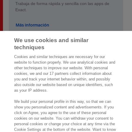
Trabaja de forma rápida y sencilla con las apps de
Exact.
Más información
We use cookies and similar
techniques
Cookies and similar techniques are necessary for our
website to function properly. We use analytical cookies and
other techniques to improve our website. With personal
2.000 especialistas
dispuestos a
cookies, we and our 17 partners collect information about
ayudarte
you and track your internet behavior within, and possibly
also outside our website based on unique identifiers, such
as your IP address.
Contáctanos
We build your personal profile in this way, so that we can
Paseo de la Castellana 200
show you personalized content and advertisements. If you
click on Agree, you agree to the use of these personal
Planta 9
cookies on our website. You can withdraw your consent to
28046 Madrid
personal cookies or change your choice at any time via the
Visítanos
Cookie Settings at the bottom of the website. Want to know