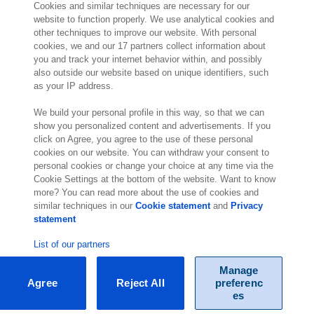
Cookies and similar techniques are necessary for our
website to function properly. We use analytical cookies and
other techniques to improve our website. With personal
2.000 spécialistes
sont prêts à vous aider
cookies, we and our 17 partners collect information about
you and track your internet behavior within, and possibly
also outside our website based on unique identifiers, such
Contact
as your IP address.
Exact Belgium
We build your personal profile in this way, so that we can
Avenue Reine Astrid 166
show you personalized content and advertisements. If you
click on Agree, you agree to the use of these personal
1780 Wemmel
cookies on our website. You can withdraw your consent to
Belgique
personal cookies or change your choice at any time via the
Lieu
Cookie Settings at the bottom of the website. Want to know
more? You can read more about the use of cookies and
similar techniques in our
Cookie statement
and
Privacy
statement
List of our partners
Manage
Agree
Reject All
preferenc
© Exact 2026
es