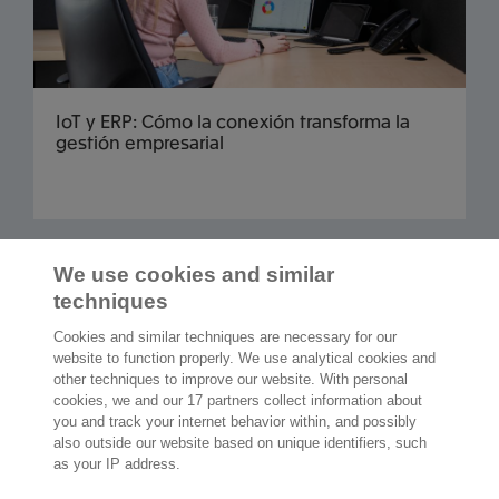
IoT y ERP: Cómo la conexión transforma la
gestión empresarial
Cargar más
We use cookies and similar
techniques
Cookies and similar techniques are necessary for our
website to function properly. We use analytical cookies and
other techniques to improve our website. With personal
2.000 especialistas
dispuestos a
cookies, we and our 17 partners collect information about
ayudarte
you and track your internet behavior within, and possibly
also outside our website based on unique identifiers, such
as your IP address.
Contáctanos