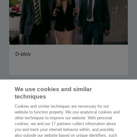
D-ploy
Afficher plus d'articles
We use cookies and similar
techniques
Cookies and similar techniques are necessary for our
website to function properly. We use analytical cookies and
other techniques to improve our website. With personal
2.000 spécialistes
sont prêts à vous aider
cookies, we and our 17 partners collect information about
you and track your internet behavior within, and possibly
also outside our website based on unique identifiers, such